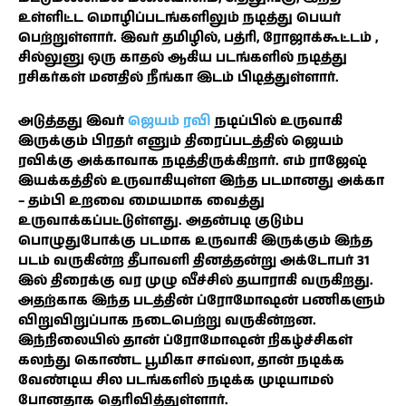
உள்ளிட்ட மொழிப்படங்களிலும் நடித்து பெயர்
பெற்றுள்ளார். இவர் தமிழில், பத்ரி, ரோஜாக்கூட்டம் ,
சில்லுனு ஒரு காதல் ஆகிய படங்களில் நடித்து
ரசிகர்கள் மனதில் நீங்கா இடம் பிடித்துள்ளார்.
அடுத்தது இவர்
ஜெயம் ரவி
நடிப்பில் உருவாகி
இருக்கும் பிரதர் எனும் திரைப்படத்தில் ஜெயம்
ரவிக்கு அக்காவாக நடித்திருக்கிறார். எம் ராஜேஷ்
இயக்கத்தில் உருவாகியுள்ள இந்த படமானது அக்கா
– தம்பி உறவை மையமாக வைத்து
உருவாக்கப்பட்டுள்ளது. அதன்படி குடும்ப
பொழுதுபோக்கு படமாக உருவாகி இருக்கும் இந்த
படம் வருகின்ற தீபாவளி தினத்தன்று அக்டோபர் 31
இல் திரைக்கு வர முழு வீச்சில் தயாராகி வருகிறது.
அதற்காக இந்த படத்தின் ப்ரோமோஷன் பணிகளும்
விறுவிறுப்பாக நடைபெற்று வருகின்றன.
இந்நிலையில் தான் ப்ரோமோஷன் நிகழ்ச்சிகள்
கலந்து கொண்ட பூமிகா சாவ்லா, தான் நடிக்க
வேண்டிய சில படங்களில் நடிக்க முடியாமல்
போனதாக தெரிவித்துள்ளார்.