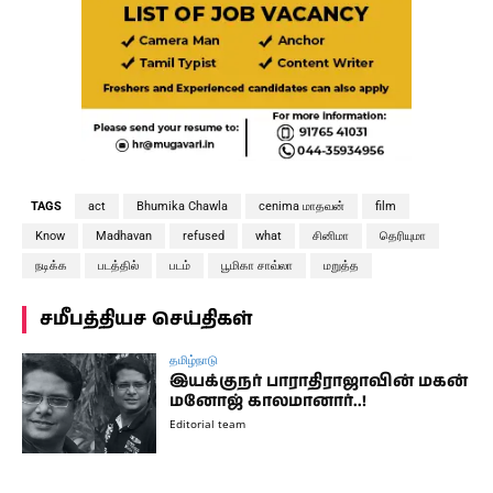
TAGS
act
Bhumika Chawla
cenima மாதவன்
film
Know
Madhavan
refused
what
சினிமா
தெரியுமா
நடிக்க
படத்தில்
படம்
பூமிகா சாவ்லா
மறுத்த
சமீபத்தியச செய்திகள்
தமிழ்நாடு
இயக்குநர் பாராதிராஜாவின் மகன்
மனோஜ் காலமானார்..!
Editorial team