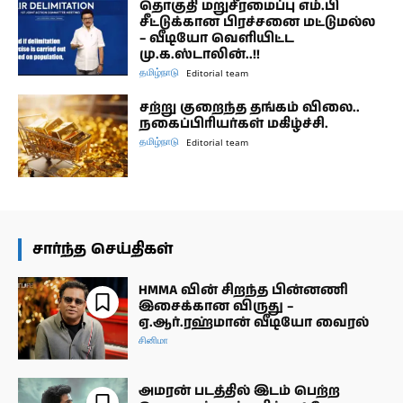
தொகுதி மறுசீரமைப்பு எம்.பி
சீட்டுக்கான பிரச்சனை மட்டுமல்ல
– வீடியோ வெளியிட்ட
மு.க.ஸ்டாலின்..!!
தமிழ்நாடு
Editorial team
சற்று குறைந்த தங்கம் விலை..
நகைப்பிரியர்கள் மகிழ்ச்சி.
தமிழ்நாடு
Editorial team
சார்ந்த செய்திகள்
HMMA வின் சிறந்த பின்னணி
இசைக்கான விருது –
ஏ.ஆர்.ரஹ்மான் வீடியோ வைரல்
சினிமா
அமரன் படத்தில் இடம் பெற்ற