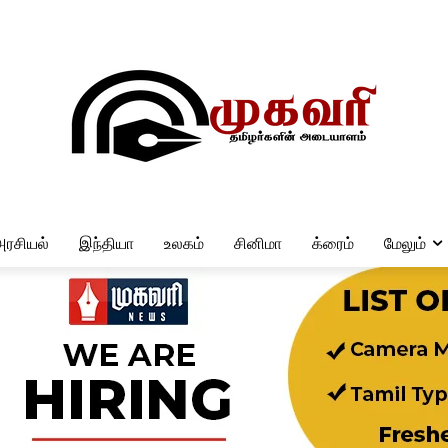
அரசியல்
இந்தியா
உலகம்
சினிமா
க்ரைம்
மேலும்