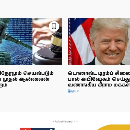
நேரமும் செயல்படும்
டொனால்ட் டிரம்ப் சிலை
ன் முதல் ஆன்லைன்
பால் அபிஷேகம் செய்த
றம்
வணங்கிய கிராம மக்கள
இந்தியா
- Advertisement -