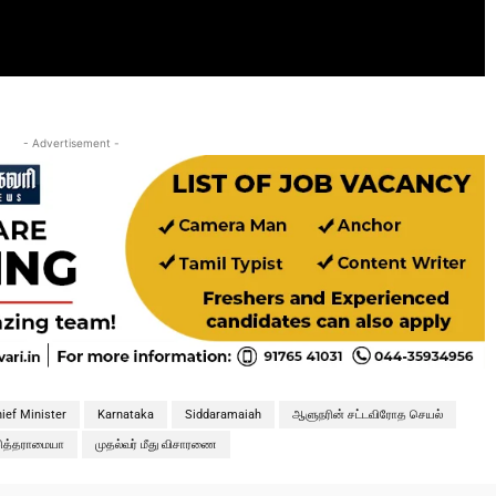
- Advertisement -
hief Minister
Karnataka
Siddaramaiah
ஆளுநரின் சட்டவிரோத செயல்
ித்தராமையா
முதல்வர் மீது விசாரணை