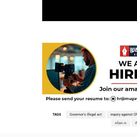
TAGS
Governor's illegal act
inquiry against C
கர்நாடக
ச