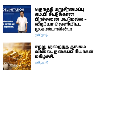
தொகுதி மறுசீரமைப்பு
எம்.பி சீட்டுக்கான
பிரச்சனை மட்டுமல்ல –
வீடியோ வெளியிட்ட
மு.க.ஸ்டாலின்..!!
தமிழ்நாடு
சற்று குறைந்த தங்கம்
விலை.. நகைப்பிரியர்கள்
மகிழ்ச்சி.
தமிழ்நாடு