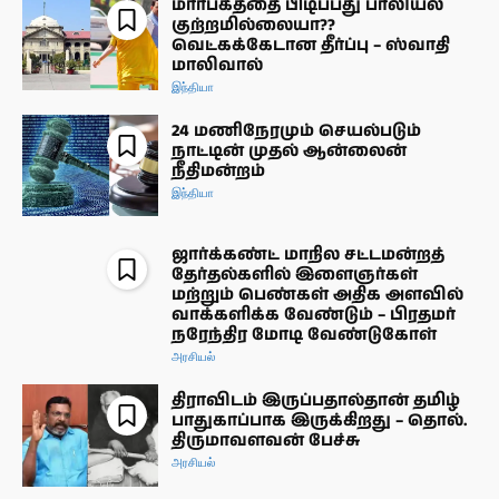
மார்பகத்தை பிடிப்பது பாலியல்
குற்றமில்லையா??
வெட்கக்கேடான தீர்ப்பு – ஸ்வாதி
மாலிவால்
இந்தியா
24 மணிநேரமும் செயல்படும்
நாட்டின் முதல் ஆன்லைன்
நீதிமன்றம்
இந்தியா
ஜார்க்கண்ட் மாநில சட்டமன்றத்
தேர்தல்களில் இளைஞர்கள்
மற்றும் பெண்கள் அதிக அளவில்
வாக்களிக்க வேண்டும் – பிரதமர்
நரேந்திர மோடி வேண்டுகோள்
அரசியல்
திராவிடம் இருப்பதால்தான் தமிழ்
பாதுகாப்பாக இருக்கிறது – தொல்.
திருமாவளவன் பேச்சு
அரசியல்