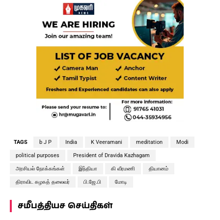
TAGS
b J P
India
K Veeramani
meditation
Modi
political purposes
President of Dravida Kazhagam
அரசியல் நோக்கங்கள்
இந்தியா
கி வீரமணி
தியானம்
திராவிட கழகத் தலைவர்
பி.ஜே.பி
மோடி
சமீபத்தியச செய்திகள்