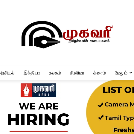
அரசியல்
இந்தியா
உலகம்
சினிமா
க்ரைம்
மேலும்