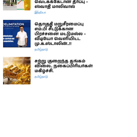
வெட்கக்கேடான தீர்ப்பு –
ஸ்வாதி மாலிவால்
இந்தியா
தொகுதி மறுசீரமைப்பு
எம்.பி சீட்டுக்கான
பிரச்சனை மட்டுமல்ல –
வீடியோ வெளியிட்ட
மு.க.ஸ்டாலின்..!!
தமிழ்நாடு
சற்று குறைந்த தங்கம்
விலை.. நகைப்பிரியர்கள்
மகிழ்ச்சி.
தமிழ்நாடு