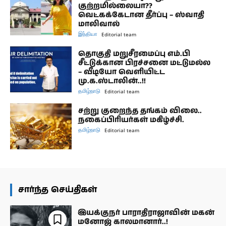
குற்றமில்லையா??
வெட்கக்கேடான தீர்ப்பு – ஸ்வாதி
மாலிவால்
இந்தியா
Editorial team
தொகுதி மறுசீரமைப்பு எம்.பி
சீட்டுக்கான பிரச்சனை மட்டுமல்ல
– வீடியோ வெளியிட்ட
மு.க.ஸ்டாலின்..!!
தமிழ்நாடு
Editorial team
சற்று குறைந்த தங்கம் விலை..
நகைப்பிரியர்கள் மகிழ்ச்சி.
தமிழ்நாடு
Editorial team
சார்ந்த செய்திகள்
இயக்குநர் பாராதிராஜாவின் மகன்
மனோஜ் காலமானார்..!