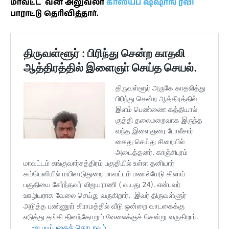
மாவட்ட வன அலுவலர்
காஸ்யப் ஷஷாங் ரவி
பாராட்டு தெரிவித்தார்.