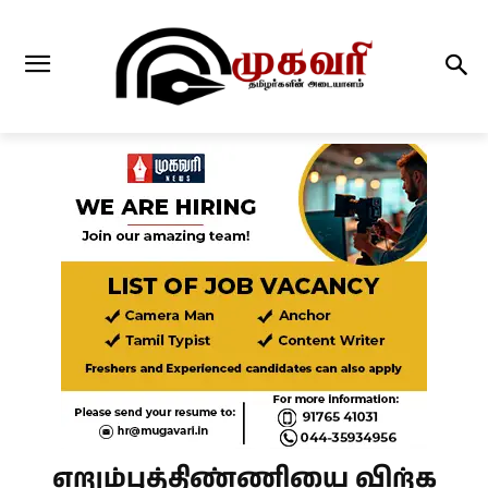
எறும்புத்திண்ணியை விற்க