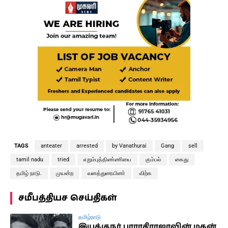
TAGS
anteater
arrested
by Vanathurai
Gang
sell
tamil nadu
tried
எறும்புத்திண்ணியை
கும்பல்
கைது
தமிழ் நாடு.
முயன்ற
வனத்துரையினா்
விற்க
சமீபத்தியச செய்திகள்
தமிழ்நாடு
இயக்குநர் பாராதிராஜாவின் மகன்