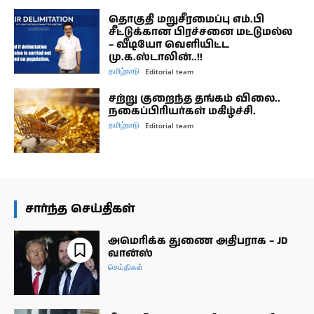
தொகுதி மறுசீரமைப்பு எம்.பி
சீட்டுக்கான பிரச்சனை மட்டுமல்ல
– வீடியோ வெளியிட்ட
மு.க.ஸ்டாலின்..!!
தமிழ்நாடு
Editorial team
சற்று குறைந்த தங்கம் விலை..
நகைப்பிரியர்கள் மகிழ்ச்சி.
தமிழ்நாடு
Editorial team
சார்ந்த செய்திகள்
அமெரிக்க துணை அதிபராக – JD
வான்ஸ்
செய்திகள்