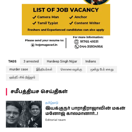
TAGS
3 arrested
Hardeep Singh Nijjar
Indians
murder case
இந்தியர்கள்
கொலை வழக்கு
மூன்று பேர் கைது
ஹர்தீப் சிங் நிஜ்ஜார்
சமீபத்தியச செய்திகள்
தமிழ்நாடு
இயக்குநர் பாராதிராஜாவின் மகன்
மனோஜ் காலமானார்..!
Editorial team