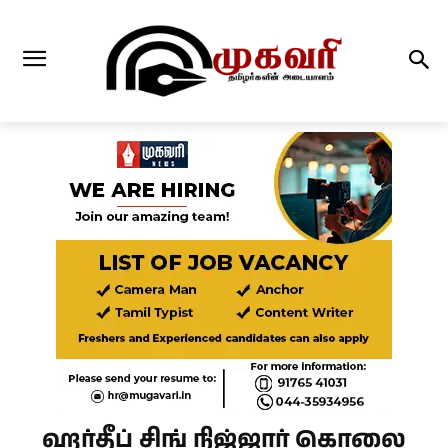
ஹர்தீப் சிங் நிஜ்ஜார் கொலை