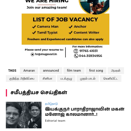
TAGS
Amaran
announced
film team
first song
அமரன்
குறித்த அறிவிப்பை
சினிமா
படக்குழு
முதல் பாடல்
வெளியிட்ட
சமீபத்தியச செய்திகள்
தமிழ்நாடு
இயக்குநர் பாராதிராஜாவின் மகன்
மனோஜ் காலமானார்..!
Editorial team