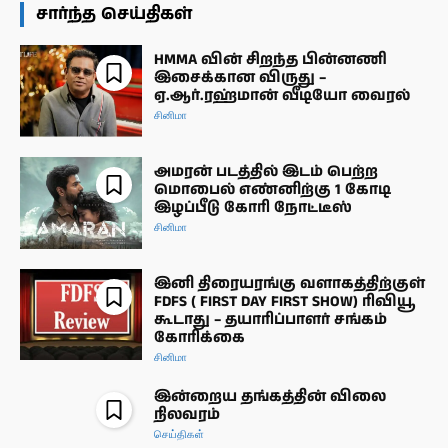
சார்ந்த செய்திகள்
HMMA வின் சிறந்த பின்னணி
இசைக்கான விருது –
ஏ.ஆர்.ரஹ்மான் வீடியோ வைரல்
சினிமா
அமரன் படத்தில் இடம் பெற்ற
மொபைல் எண்னிற்கு 1 கோடி
இழப்பீடு கோரி நோட்டீஸ்
சினிமா
இனி திரையரங்கு வளாகத்திற்குள்
FDFS ( FIRST DAY FIRST SHOW) ரிவியூ
கூடாது – தயாரிப்பாளர் சங்கம்
கோரிக்கை
சினிமா
இன்றைய தங்கத்தின் விலை
நிலவரம்
செய்திகள்