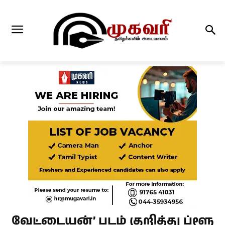
வேட்டையன்’ படம் குறித்து ப்ளூ