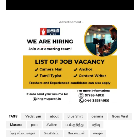
- Advertisement -
TAGS
'Vedatiyan'
about
Blue Shirt
cenima
Goes Viral
Maran's
post
சினிமா
படம் குறித்து
பதிவு
ப்ளூ சட்டை மாறன்
வெளியிட்ட
வேட்டையன்
வைரல்