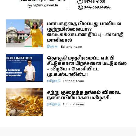
மார்பகத்தை பிடிப்பது பாலியல்
குற்றமில்லையா??
வெட்கக்கேடான தீர்ப்பு – ஸ்வாதி
மாலிவால்
இந்தியா
Editorial team
தொகுதி மறுசீரமைப்பு எம்.பி
சீட்டுக்கான பிரச்சனை மட்டுமல்ல
– வீடியோ வெளியிட்ட
மு.க.ஸ்டாலின்..!!
தமிழ்நாடு
Editorial team
சற்று குறைந்த தங்கம் விலை..
நகைப்பிரியர்கள் மகிழ்ச்சி.
தமிழ்நாடு
Editorial team