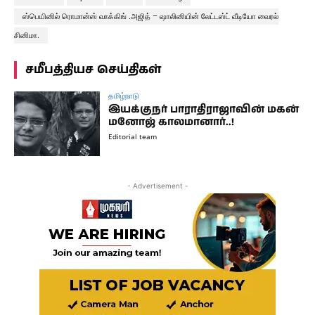
ஸ்பெயினில் ரொமான்ஸ் வாக்கிங் .அஜித் – ஷாலினியின் லேட்டஸ்ட் வீடியோ வைரல்
சினிமா.
சமீபத்தியச செய்திகள்
தமிழ்நாடு
இயக்குநர் பாராதிராஜாவின் மகன்
மனோஜ் காலமானார்..!
Editorial team
- Advertisement -