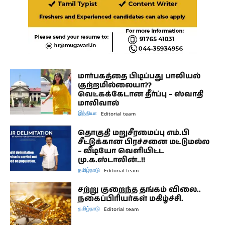
மார்பகத்தை பிடிப்பது பாலியல்
குற்றமில்லையா??
வெட்கக்கேடான தீர்ப்பு – ஸ்வாதி
மாலிவால்
இந்தியா
Editorial team
தொகுதி மறுசீரமைப்பு எம்.பி
சீட்டுக்கான பிரச்சனை மட்டுமல்ல
– வீடியோ வெளியிட்ட
மு.க.ஸ்டாலின்..!!
தமிழ்நாடு
Editorial team
சற்று குறைந்த தங்கம் விலை..
நகைப்பிரியர்கள் மகிழ்ச்சி.
தமிழ்நாடு
Editorial team