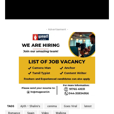
- Advertisement -
TAGS
Ajith – Shalini's
cenima
Goes Viral
latest
Romance
Spain
Video
Walking