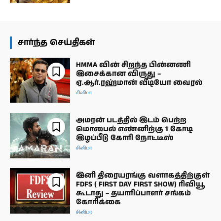
சார்ந்த செய்திகள்
HMMA வின் சிறந்த பின்னணி
இசைக்கான விருது –
ஏ.ஆர்.ரஹ்மான் வீடியோ வைரல்
சினிமா
அமரன் படத்தில் இடம் பெற்ற
மொபைல் எண்னிற்கு 1 கோடி
இழப்பீடு கோரி நோட்டீஸ்
சினிமா
இனி திரையரங்கு வளாகத்திற்குள்
FDFS ( FIRST DAY FIRST SHOW) ரிவியூ
கூடாது – தயாரிப்பாளர் சங்கம்
கோரிக்கை
சினிமா