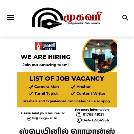
ஸ்பெயினில் ரொமான்ஸ்