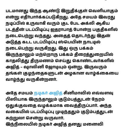
படமானது இந்த ஆண்டு இறுதிக்குள் வெளியாகும்
என்று எதிர்பார்க்கப்படுகிறது. அதே சமயம் இவரது
நடிப்பில் உருவாகி வரும் குட் பேட் அக்லி ஆகிய
படத்தின் படப்பிடிப்பு ஐதராபாத் போன்ற பகுதிகளில்
நடைபெற்று வந்தது. அதைத் தொடர்ந்து இதன்
அடுத்த கட்ட படப்பிடிப்பு ஸ்பெயின் நாட்டில்
நடைபெற்று வருகிறது. இது ஒரு பக்கம்
இருந்தாலும் மற்றொரு பக்கம் திரைத்துறையில்
காதலித்து திருமணம் செய்து கொண்டவர்களில்
அஜித் – ஷாலினி ஜோடியும் ஒன்று. இருவரும்
தங்கள் குழந்தைகளுடன் அழகான வாழ்க்கையை
வாழ்ந்து வருகின்றனர்.
அதே சமயம்
நடிகர் அஜித்
சினிமாவில் எவ்வளவு
பிஸியாக இருந்தாலும் குடும்பத்துடன் நேரம்
ஒதுக்குவதை வழக்கமாக வைத்திருப்பார். அந்த
வகையில் படப்பிடிப்பு முடிந்ததும் குடும்பத்துடன்
சுற்றுலா சென்று வருவார்.
இந்நிலையில் நடிகர் அஜித் தனது மனைவி