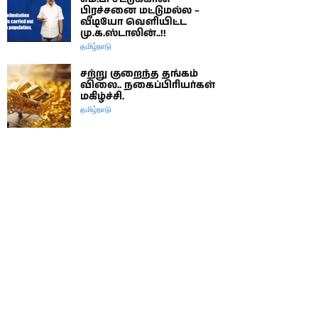
பிரச்சனை மட்டுமல்ல –
வீடியோ வெளியிட்ட
மு.க.ஸ்டாலின்..!!
தமிழ்நாடு
சற்று குறைந்த தங்கம்
விலை.. நகைப்பிரியர்கள்
மகிழ்ச்சி.
தமிழ்நாடு