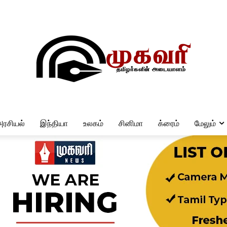
அரசியல்
இந்தியா
உலகம்
சினிமா
க்ரைம்
மேலும்