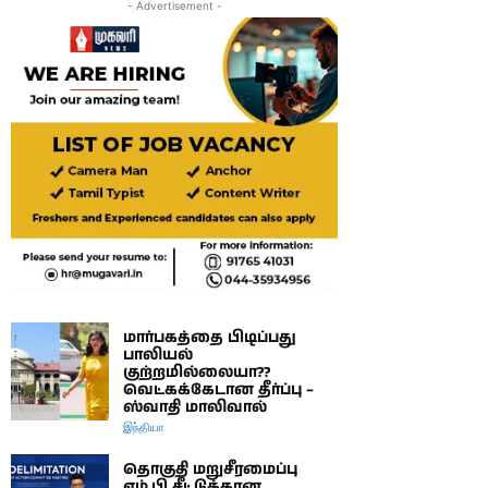
- Advertisement -
மார்பகத்தை பிடிப்பது
பாலியல்
குற்றமில்லையா??
வெட்கக்கேடான தீர்ப்பு –
ஸ்வாதி மாலிவால்
இந்தியா
தொகுதி மறுசீரமைப்பு
எம்.பி சீட்டுக்கான