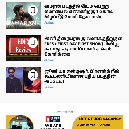
அமரன் படத்தில் இடம் பெற்ற
மொபைல் எண்னிற்கு 1 கோடி
இழப்பீடு கோரி நோட்டீஸ்
சினிமா
இனி திரையரங்கு வளாகத்திற்குள்
FDFS ( FIRST DAY FIRST SHOW) ரிவியூ
கூடாது – தயாரிப்பாளர் சங்கம்
கோரிக்கை
சினிமா
ஜூனியர் என்டிஆர், பிரசாந்த் நீல்
கூட்டணியிலான புதிய படத்தின்
அப்டேட் !
சினிமா
- Advertisement -