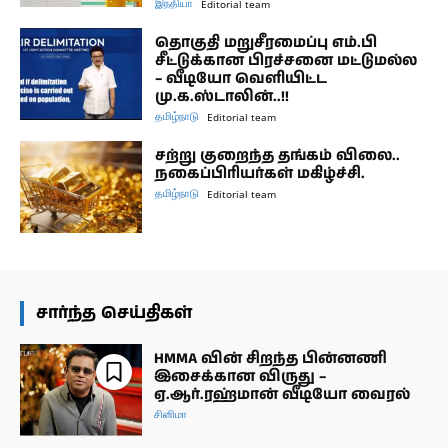
இந்தியா
Editorial team
தொகுதி மறுசீரமைப்பு எம்.பி
சீட்டுக்கான பிரச்சனை மட்டுமல்ல
– வீடியோ வெளியிட்ட
மு.க.ஸ்டாலின்..!!
தமிழ்நாடு
Editorial team
சற்று குறைந்த தங்கம் விலை..
நகைப்பிரியர்கள் மகிழ்ச்சி.
தமிழ்நாடு
Editorial team
சார்ந்த செய்திகள்
HMMA வின் சிறந்த பின்னணி
இசைக்கான விருது –
ஏ.ஆர்.ரஹ்மான் வீடியோ வைரல்
சினிமா