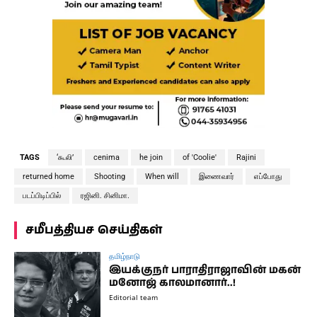
TAGS
‘கூலி’
cenima
he join
of 'Coolie'
Rajini
returned home
Shooting
When will
இணைவார்
எப்போது
படப்பிடிப்பில்
ரஜினி. சினிமா.
சமீபத்தியச செய்திகள்
தமிழ்நாடு
இயக்குநர் பாராதிராஜாவின் மகன்
மனோஜ் காலமானார்..!
Editorial team