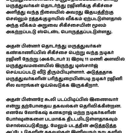
மருத்துவர்கள் தொடர்ந்து ரஜினிக்கு சிகிச்சை
அளித்து வந்த நிலையில் அவரது இதயத்திற்கு
செல்லும் ரத்தக்குழாயில் வீக்கம் ஏற்பட்டுள்ளதால்
அந்த வீக்கம் அறுவை சிகிச்சையின் மூலம்
அகற்றப்பட்டு ஸ்டென்ட் பொருத்தப்பட்டுள்ளது.
அதன் பின்னர் தொடர்ந்து மருத்துவர்கள்
கண்காணிப்பில் சிகிச்சை பெற்று வந்த நடிகர்
ரஜினி நேற்று (அக்டோபர் 3) இரவு 11 மணி அளவில்
மருத்துவமனையில் இருந்து டிஸ்சார்ஜ்
செய்யப்பட்டு வீடு திரும்பியுள்ளார். அடுத்ததாக
மருத்துவர்களின் பரிந்துரையின்படி நடிகர் ரஜினி
சில வாரங்கள் ஓய்வெடுக்க இருக்கிறார்.
அதன் பின்னரே கூலி படப்பிடிப்பில் இணைவார்
என்று தற்போதைய தகவல்கள் தெரிவிக்கின்றன.
எனவே லோகேஷ் கனகராஜ் மற்ற நடிகர்களின்
போர்ஷன்களை படமாக்க திட்டமிட்டுள்ளதாகவும்
சொல்லப்படுகிறது. மேலும் படத்தின் அடுத்தடுத்த
அப்டேட்டுகளின் தகவல்கள் இனிவரும் நாட்களில்