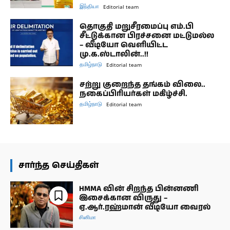
இந்தியா
Editorial team
தொகுதி மறுசீரமைப்பு எம்.பி
சீட்டுக்கான பிரச்சனை மட்டுமல்ல
– வீடியோ வெளியிட்ட
மு.க.ஸ்டாலின்..!!
தமிழ்நாடு
Editorial team
சற்று குறைந்த தங்கம் விலை..
நகைப்பிரியர்கள் மகிழ்ச்சி.
தமிழ்நாடு
Editorial team
சார்ந்த செய்திகள்
HMMA வின் சிறந்த பின்னணி
இசைக்கான விருது –
ஏ.ஆர்.ரஹ்மான் வீடியோ வைரல்
சினிமா