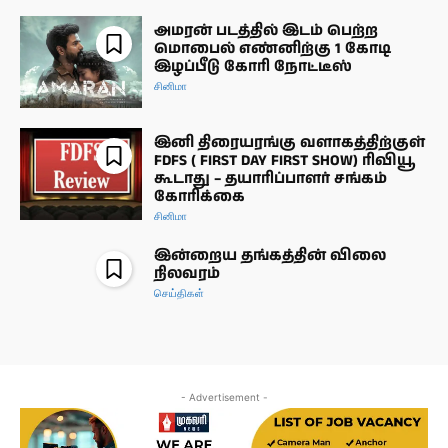
அமரன் படத்தில் இடம் பெற்ற
மொபைல் எண்னிற்கு 1 கோடி
இழப்பீடு கோரி நோட்டீஸ்
சினிமா
இனி திரையரங்கு வளாகத்திற்குள்
FDFS ( FIRST DAY FIRST SHOW) ரிவியூ
கூடாது – தயாரிப்பாளர் சங்கம்
கோரிக்கை
சினிமா
இன்றைய தங்கத்தின் விலை
நிலவரம்
செய்திகள்
- Advertisement -