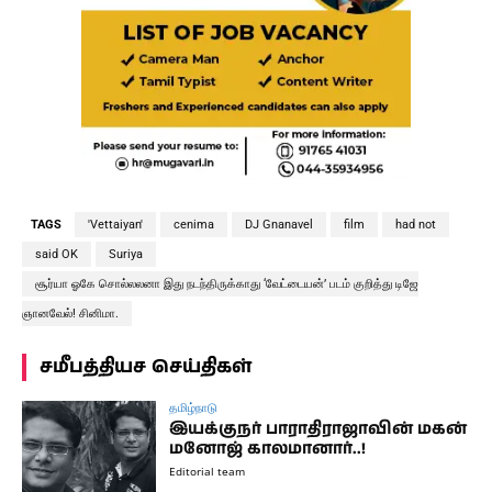
TAGS
'Vettaiyan'
cenima
DJ Gnanavel
film
had not
said OK
Suriya
சூர்யா ஓகே சொல்லலனா இது நடந்திருக்காது ‘வேட்டையன்’ படம் குறித்து டிஜே
ஞானவேல்! சினிமா.
சமீபத்தியச செய்திகள்
தமிழ்நாடு
இயக்குநர் பாராதிராஜாவின் மகன்
மனோஜ் காலமானார்..!
Editorial team