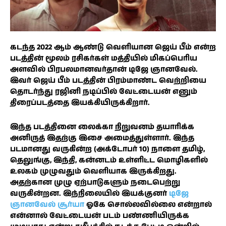
கடந்த 2022 ஆம் ஆண்டு வெளியான ஜெய் பீம் என்ற
படத்தின் மூலம் ரசிகர்கள் மத்தியில் மிகப்பெரிய
அளவில் பிரபலமானவர்தான் டிஜே ஞானவேல்.
இவர் ஜெய் பீம் படத்தின் பிரம்மாண்ட வெற்றியை
தொடர்ந்து ரஜினி நடிப்பில் வேட்டையன் எனும்
திரைப்படத்தை இயக்கியிருக்கிறார்.
இந்த படத்தினை லைக்கா நிறுவனம் தயாரிக்க
அனிருத் இதற்கு இசை அமைத்துள்ளார். இந்த
படமானது வருகின்ற (அக்டோபர் 10) நாளை தமிழ்,
தெலுங்கு, இந்தி, கன்னடம் உள்ளிட்ட மொழிகளில்
உலகம் முழுவதும் வெளியாக இருக்கிறது.
அதற்கான முழு ஏற்பாடுகளும் நடைபெற்று
வருகின்றன. இந்நிலையில் இயக்குனர்
டிஜே
ஞானவேல் சூர்யா
ஓகே சொல்லவில்லை என்றால்
என்னால் வேட்டையன் படம் பண்ணியிருக்க