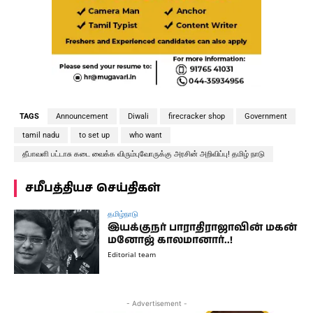
TAGS
Announcement
Diwali
firecracker shop
Government
tamil nadu
to set up
who want
தீபாவளி பட்டாசு கடை வைக்க விரும்புவோருக்கு அரசின் அறிவிப்பு! தமிழ் நாடு
சமீபத்தியச செய்திகள்
தமிழ்நாடு
இயக்குநர் பாராதிராஜாவின் மகன்
மனோஜ் காலமானார்..!
Editorial team
- Advertisement -