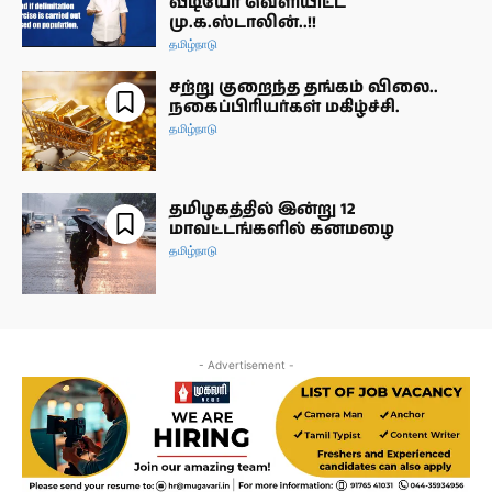
வீடியோ வெளியிட்ட
மு.க.ஸ்டாலின்..!!
தமிழ்நாடு
சற்று குறைந்த தங்கம் விலை..
நகைப்பிரியர்கள் மகிழ்ச்சி.
தமிழ்நாடு
தமிழகத்தில் இன்று 12
மாவட்டங்களில் கனமழை
தமிழ்நாடு
- Advertisement -