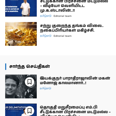
சீட்டுக்கான பிரச்சனை மட்டுமல்ல
– வீடியோ வெளியிட்ட
மு.க.ஸ்டாலின்..!!
தமிழ்நாடு
Editorial team
சற்று குறைந்த தங்கம் விலை..
நகைப்பிரியர்கள் மகிழ்ச்சி.
தமிழ்நாடு
Editorial team
சார்ந்த செய்திகள்
இயக்குநர் பாராதிராஜாவின் மகன்
மனோஜ் காலமானார்..!
தமிழ்நாடு
தொகுதி மறுசீரமைப்பு எம்.பி
சீட்டுக்கான பிரச்சனை மட்டுமல்ல –