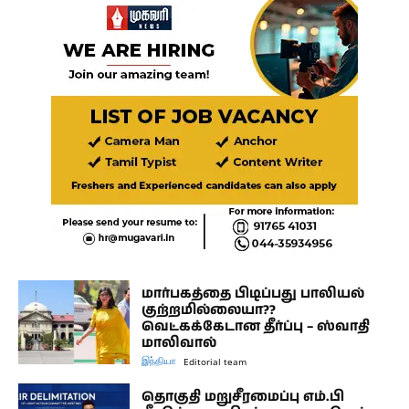
மார்பகத்தை பிடிப்பது பாலியல்
குற்றமில்லையா??
வெட்கக்கேடான தீர்ப்பு – ஸ்வாதி
மாலிவால்
இந்தியா
Editorial team
தொகுதி மறுசீரமைப்பு எம்.பி