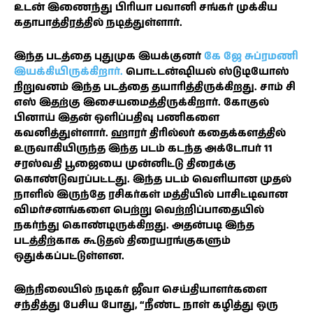
உடன் இணைந்து பிரியா பவானி சங்கர் முக்கிய
கதாபாத்திரத்தில் நடித்துள்ளார்.
இந்த படத்தை புதுமுக இயக்குனர்
கே ஜே சுப்ரமணி
இயக்கியிருக்கிறார்.
பொட்டன்ஷியல் ஸ்டுடியோஸ்
நிறுவனம் இந்த படத்தை தயாரித்திருக்கிறது. சாம் சி
எஸ் இதற்கு இசையமைத்திருக்கிறார். கோகுல்
பினாய் இதன் ஒளிப்பதிவு பணிகளை
கவனித்துள்ளார். ஹாரர் திரில்லர் கதைக்களத்தில்
உருவாகியிருந்த இந்த படம் கடந்த அக்டோபர் 11
சரஸ்வதி பூஜையை முன்னிட்டு திரைக்கு
கொண்டுவரப்பட்டது. இந்த படம் வெளியான முதல்
நாளில் இருந்தே ரசிகர்கள் மத்தியில் பாசிட்டிவான
விமர்சனங்களை பெற்று வெற்றிப்பாதையில்
நகர்ந்து கொண்டிருக்கிறது. அதன்படி இந்த
படத்திற்காக கூடுதல் திரையரங்குகளும்
ஒதுக்கப்பட்டுள்ளன.
இந்நிலையில் நடிகர் ஜீவா செய்தியாளர்களை
சந்தித்து பேசிய போது, “நீண்ட நாள் கழித்து ஒரு