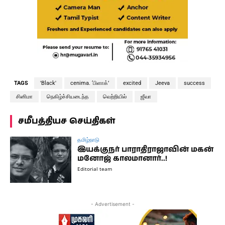
TAGS
'Black'
cenima. ‘பிளாக்’
excited
Jeeva
success
சினிமா
நெகிழ்ச்சியடைந்த
வெற்றியில்
ஜீவா
சமீபத்தியச செய்திகள்
தமிழ்நாடு
இயக்குநர் பாராதிராஜாவின் மகன்
மனோஜ் காலமானார்..!
Editorial team
- Advertisement -