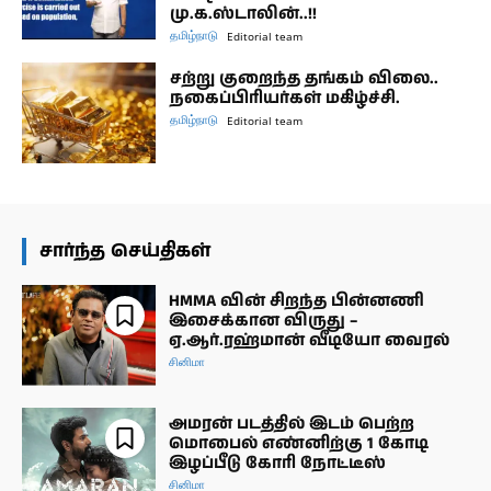
மு.க.ஸ்டாலின்..!!
தமிழ்நாடு
Editorial team
சற்று குறைந்த தங்கம் விலை..
நகைப்பிரியர்கள் மகிழ்ச்சி.
தமிழ்நாடு
Editorial team
சார்ந்த செய்திகள்
HMMA வின் சிறந்த பின்னணி
இசைக்கான விருது –
ஏ.ஆர்.ரஹ்மான் வீடியோ வைரல்
சினிமா
அமரன் படத்தில் இடம் பெற்ற
மொபைல் எண்னிற்கு 1 கோடி
இழப்பீடு கோரி நோட்டீஸ்
சினிமா