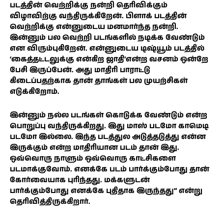
படத்தின் வெற்றிக்கு நன்றி தெரிவிக்கும்
விழாவிற்கு வந்திருக்கிறேன். பிளாக் படத்தின்
வெற்றிக்கு என்னுடைய மனமார்ந்த நன்றி.
இன்னும் பல வெற்றி படங்களில் நடிக்க வேண்டும்
என விரும்புகிறேன். என்னுடைய டிஷ்யூம் படத்தில்
‘கைத்தட்டலுக்கு என்கிற ஜாதி’என்ற வசனம் ஒன்றே
பேசி இருப்பேன். அது மாதிரி பாராட்டு
கிடைப்பதற்காக தான் தாங்கள் பல முயற்சிகள்
எடுக்கிறோம்.
இன்னும் நல்ல படங்கள் கொடுக்க வேண்டும் என்ற
பொறுப்பு வந்திருக்கிறது. இது மாஸ் படமோ காமெடி
படமோ இல்லை. இந்த படத்துல அடுத்தடுத்து என்ன
இருக்கும் என்ற மாதிரியான படம் தான் இது.
ஒவ்வொரு நாளும் ஒவ்வொரு காட்சிகளை
படமாக்குவோம். எனக்கே படம் பார்க்கும்போது தான்
கோர்வையாக புரிந்தது. மக்களுடன்
பார்க்கும்போது எனக்கே புதிதாக இருந்தது” என்று
தெரிவித்திருக்கிறார்.