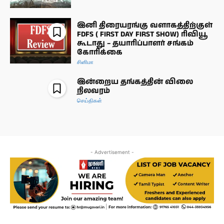
இனி திரையரங்கு வளாகத்திற்குள்
FDFS ( FIRST DAY FIRST SHOW) ரிவியூ
கூடாது – தயாரிப்பாளர் சங்கம்
கோரிக்கை
சினிமா
இன்றைய தங்கத்தின் விலை
நிலவரம்
செய்திகள்
- Advertisement -