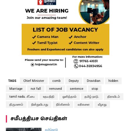
TAGS
Chief Minister
comb
Deputy
Dravidian
hidden
Marriage
not fall
removed
sentence
stop
tamil nadu. சீப்பை
உதயநிதி
ஒளித்தால்
தமிழ் நாடு.
திராவிடம்
திருமணம்
நின்றுவிடாது
நீக்கினால்
வரிகளை
வீழாது
சமீபத்தியச செய்திகள்
தமிழ்நாடு