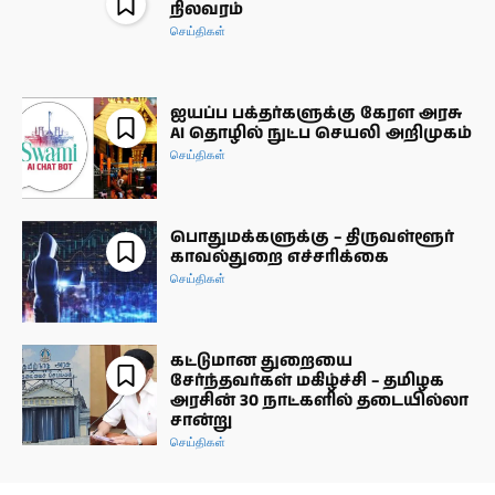
நிலவரம்
செய்திகள்
ஐயப்ப பக்தர்களுக்கு கேரள அரசு
AI தொழில் நுட்ப செயலி அறிமுகம்
செய்திகள்
பொதுமக்களுக்கு – திருவள்ளூர்
காவல்துறை எச்சரிக்கை
செய்திகள்
கட்டுமான துறையை
சேர்ந்தவர்கள் மகிழ்ச்சி – தமிழக
அரசின் 30 நாட்களில் தடையில்லா
சான்று
செய்திகள்