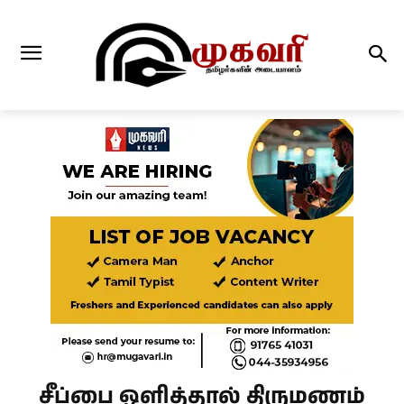
சீப்பை ஒளித்தால் திருமணம்