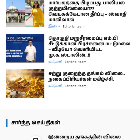
மார்பகத்தை பிடிப்பது பாலியல்
குற்றமில்லையா??
வெட்கக்கேடான தீர்ப்பு – ஸ்வாதி
மாலிவால்
இந்தியா
Editorial team
தொகுதி மறுசீரமைப்பு எம்.பி
சீட்டுக்கான பிரச்சனை மட்டுமல்ல
– வீடியோ வெளியிட்ட
மு.க.ஸ்டாலின்..!!
தமிழ்நாடு
Editorial team
சற்று குறைந்த தங்கம் விலை..
நகைப்பிரியர்கள் மகிழ்ச்சி.
தமிழ்நாடு
Editorial team
சார்ந்த செய்திகள்
இன்றைய தங்கத்தின் விலை