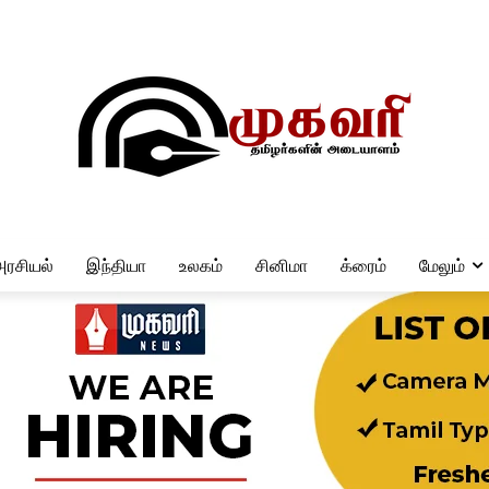
அரசியல்
இந்தியா
உலகம்
சினிமா
க்ரைம்
மேலும்