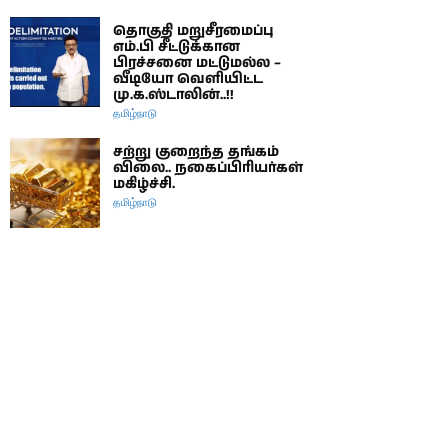
தொகுதி மறுசீரமைப்பு
எம்.பி சீட்டுக்கான
பிரச்சனை மட்டுமல்ல –
வீடியோ வெளியிட்ட
மு.க.ஸ்டாலின்..!!
தமிழ்நாடு
சற்று குறைந்த தங்கம்
விலை.. நகைப்பிரியர்கள்
மகிழ்ச்சி.
தமிழ்நாடு