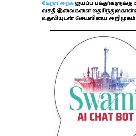
கேரள அரசு
ஐயப்ப பக்தர்களுக்கு
வசதி இவைகளை தெரிந்துகொள்ள 
உதவியுடன் செயலியை அறிமுகம் 