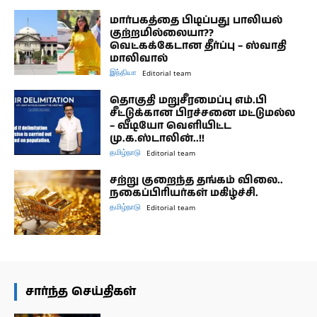
மார்பகத்தை பிடிப்பது பாலியல்
குற்றமில்லையா??
வெட்கக்கேடான தீர்ப்பு – ஸ்வாதி
மாலிவால்
இந்தியா
Editorial team
தொகுதி மறுசீரமைப்பு எம்.பி
சீட்டுக்கான பிரச்சனை மட்டுமல்ல
– வீடியோ வெளியிட்ட
மு.க.ஸ்டாலின்..!!
தமிழ்நாடு
Editorial team
சற்று குறைந்த தங்கம் விலை..
நகைப்பிரியர்கள் மகிழ்ச்சி.
தமிழ்நாடு
Editorial team
சார்ந்த செய்திகள்