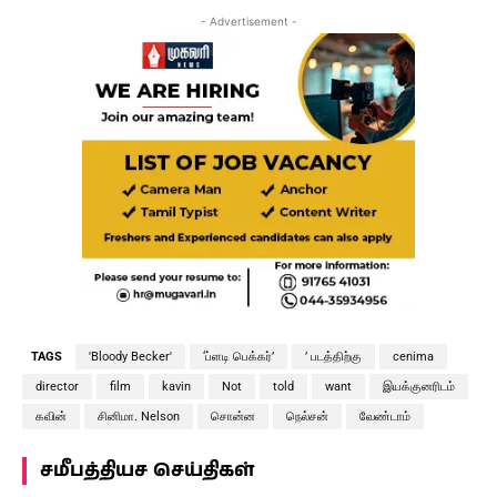
- Advertisement -
TAGS
'Bloody Becker'
‘ப்ளடி பெக்கர்’
’ படத்திற்கு
cenima
director
film
kavin
Not
told
want
இயக்குனரிடம்
கவின்
சினிமா. Nelson
சொன்ன
நெல்சன்
வேண்டாம்
சமீபத்தியச செய்திகள்