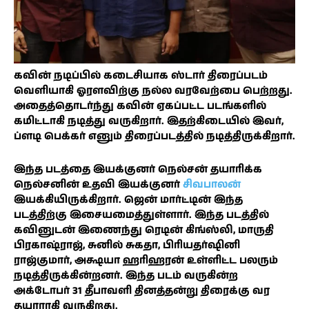
கவின் நடிப்பில் கடைசியாக ஸ்டார் திரைப்படம்
வெளியாகி ஓரளவிற்கு நல்ல வரவேற்பை பெற்றது.
அதைத்தொடர்ந்து கவின் ஏகப்பட்ட படங்களில்
கமிட்டாகி நடித்து வருகிறார். இதற்கிடையில் இவர்,
ப்ளடி பெக்கர் எனும் திரைப்படத்தில் நடித்திருக்கிறார்.
இந்த படத்தை இயக்குனர் நெல்சன் தயாரிக்க
நெல்சனின் உதவி இயக்குனர்
சிவபாலன்
இயக்கியிருக்கிறார். ஜென் மார்ட்டின் இந்த
படத்திற்கு இசையமைத்துள்ளார். இந்த படத்தில்
கவினுடன் இணைந்து ரெடின் கிங்ஸ்லி, மாருதி
பிரகாஷ்ராஜ், சுனில் சுகதா, பிரியதர்ஷினி
ராஜ்குமார், அக்ஷயா ஹரிஹரன் உள்ளிட்ட பலரும்
நடித்திருக்கின்றனர். இந்த படம் வருகின்ற
அக்டோபர் 31 தீபாவளி தினத்தன்று திரைக்கு வர
தயாராகி வருகிறது.