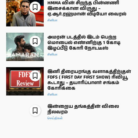
HMMA வின் சிறந்த பின்னணி
இசைக்கான விருது –
ஏ.ஆர்.ரஹ்மான் வீடியோ வைரல்
சினிமா
அமரன் படத்தில் இடம் பெற்ற
மொபைல் எண்னிற்கு 1 கோடி
இழப்பீடு கோரி நோட்டீஸ்
சினிமா
இனி திரையரங்கு வளாகத்திற்குள்
FDFS ( FIRST DAY FIRST SHOW) ரிவியூ
கூடாது – தயாரிப்பாளர் சங்கம்
கோரிக்கை
சினிமா
இன்றைய தங்கத்தின் விலை
நிலவரம்
செய்திகள்