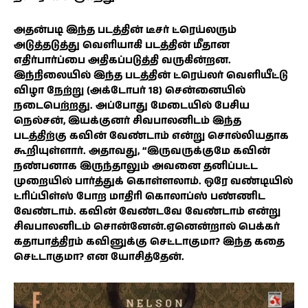
அதன்படி இந்த படத்தின் டீசர் ட்ரெய்லரும்
அடுத்தடுத்து வெளியாகி படத்தின் மீதான
எதிர்பார்ப்பை அதிகப்படுத்தி வருகின்றன.
இந்நிலையில் இந்த படத்தின் ட்ரெய்லர் வெளியீட்டு
விழா நேற்று (அக்டோபர் 18) சென்னையில்
நடைபெற்றது. அப்போது மேடையில் பேசிய
நெல்சன், இயக்குனர் சிவபாலனிடம் இந்த
படத்திற்கு கவின் வேண்டாம் என்று சொல்லியதாக
கூறியுள்ளார். அதாவது, “இருவருக்குமே கவின்
நண்பனாக இருந்தாலும் அவனை தனிப்பட்ட
முறையில் பார்த்துக் கொள்ளலாம். ஒரே வண்டியில்
ட்ரிப்பிள்ஸ் போற மாதிரி கொலாப்ஸ் பண்ணிட
வேண்டாம். கவின் வேண்டவே வேண்டாம் என்று
சிவபாலனிடம் சொன்னேன்.ஏனென்றால் பெக்கர்
கதாபாத்திரம் கவினுக்கு செட்டாகுமா? இந்த கதை
செட்டாகுமா? என யோசித்தேன்.