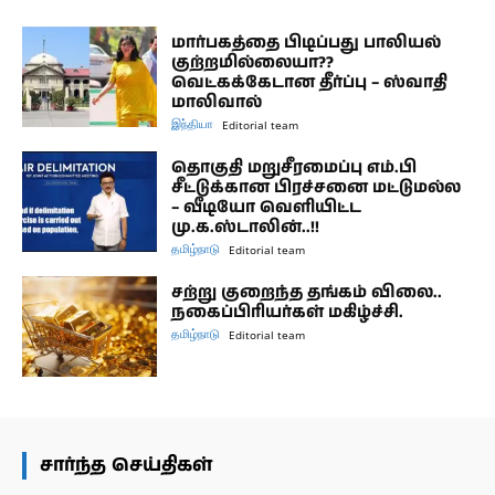
மார்பகத்தை பிடிப்பது பாலியல்
குற்றமில்லையா??
வெட்கக்கேடான தீர்ப்பு – ஸ்வாதி
மாலிவால்
இந்தியா
Editorial team
தொகுதி மறுசீரமைப்பு எம்.பி
சீட்டுக்கான பிரச்சனை மட்டுமல்ல
– வீடியோ வெளியிட்ட
மு.க.ஸ்டாலின்..!!
தமிழ்நாடு
Editorial team
சற்று குறைந்த தங்கம் விலை..
நகைப்பிரியர்கள் மகிழ்ச்சி.
தமிழ்நாடு
Editorial team
சார்ந்த செய்திகள்