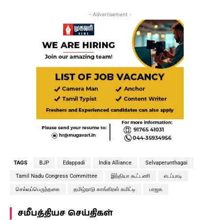
- Advertisement -
TAGS
BJP
Edappadi
India Alliance
Selvaperunthagai
Tamil Nadu Congress Committee
இந்தியா கூட்டணி
எடப்பாடி
செல்வப்பெருந்தகை
தமிழ்நாடு காங்கிரஸ் கமிட்டி
பாஜக
சமீபத்தியச செய்திகள்