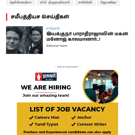
ஆன்மீகவாதியா
எம்பி திருநாவுக்கரசர்
காங்கிரஸ்
ஜெயலலிதா
சமீபத்தியச செய்திகள்
தமிழ்நாடு
இயக்குநர் பாராதிராஜாவின் மகன்
மனோஜ் காலமானார்..!
Editorial team
- Advertisement -