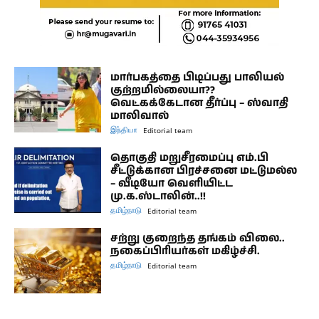
மார்பகத்தை பிடிப்பது பாலியல்
குற்றமில்லையா??
வெட்கக்கேடான தீர்ப்பு – ஸ்வாதி
மாலிவால்
இந்தியா
Editorial team
தொகுதி மறுசீரமைப்பு எம்.பி
சீட்டுக்கான பிரச்சனை மட்டுமல்ல
– வீடியோ வெளியிட்ட
மு.க.ஸ்டாலின்..!!
தமிழ்நாடு
Editorial team
சற்று குறைந்த தங்கம் விலை..
நகைப்பிரியர்கள் மகிழ்ச்சி.
தமிழ்நாடு
Editorial team