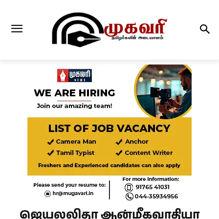
ஜெயலலிதா ஆன்மீகவாதியா