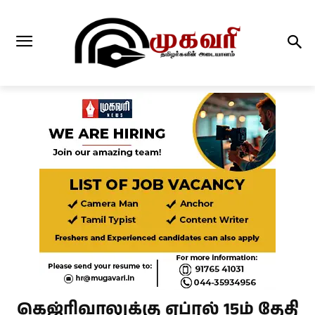
கெஜ்ரிவாலுக்கு ஏப்ரல் 15ம் தேதி