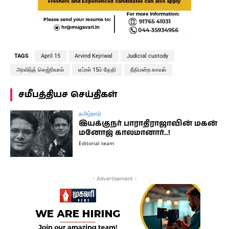
TAGS
April 15
Arvind Kejriwal
Judicial custody
அரவிந்த் கெஜ்ரிவால்
ஏப்ரல் 15ம் தேதி
நீதிமன்ற காவல்
சமீபத்தியச செய்திகள்
தமிழ்நாடு
இயக்குநர் பாராதிராஜாவின் மகன்
மனோஜ் காலமானார்..!
Editorial team
- Advertisement -