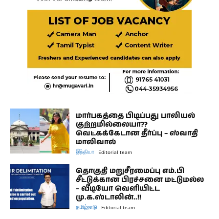
மார்பகத்தை பிடிப்பது பாலியல்
குற்றமில்லையா??
வெட்கக்கேடான தீர்ப்பு – ஸ்வாதி
மாலிவால்
இந்தியா
Editorial team
தொகுதி மறுசீரமைப்பு எம்.பி
சீட்டுக்கான பிரச்சனை மட்டுமல்ல
– வீடியோ வெளியிட்ட
மு.க.ஸ்டாலின்..!!
தமிழ்நாடு
Editorial team