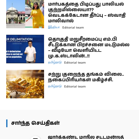
மார்பகத்தை பிடிப்பது பாலியல்
குற்றமில்லையா??
வெட்கக்கேடான தீர்ப்பு – ஸ்வாதி
மாலிவால்
இந்தியா
Editorial team
தொகுதி மறுசீரமைப்பு எம்.பி
சீட்டுக்கான பிரச்சனை மட்டுமல்ல
– வீடியோ வெளியிட்ட
மு.க.ஸ்டாலின்..!!
தமிழ்நாடு
Editorial team
சற்று குறைந்த தங்கம் விலை..
நகைப்பிரியர்கள் மகிழ்ச்சி.
தமிழ்நாடு
Editorial team
சார்ந்த செய்திகள்
ஜார்க்கண்ட் மாநில சட்டமன்றத்