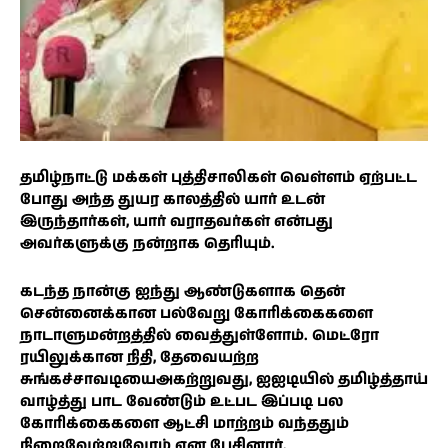
தமிழ்நாட்டு மக்கள் புத்திசாலிகள் வெள்ளம் ஏற்பட்ட
போது அந்த துயர காலத்தில் யார் உடன்
இருந்தார்கள், யார் வராதவர்கள் என்பது
அவர்களுக்கு நன்றாக தெரியும்.
கடந்த நான்கு ஐந்து ஆண்டுகளாக தென்
சென்னைக்கான பல்வேறு கோரிக்கைகளை
நாடாளுமன்றத்தில் வைத்துள்ளோம். மெட்ரோ
ரயிலுக்கான நிதி, தேவையற்ற
சுங்கச்சாவடியைஅகற்றுவது, ஐஐடியில் தமிழ்த்தாய்
வாழ்த்து பாட வேண்டும் உட்பட இப்படி பல
கோரிக்கைகளை ஆட்சி மாற்றம் வந்ததும்
நிறைவேற்றுவோம் என பேசினார்.