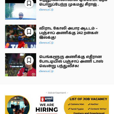
பொறுப்பேற்ற முகமது சிராஜ் .
விளையாட்டு
விராட் கோலி அபார ஆட்டம் –
பஞ்சாப் அணிக்கு 242 ரன்கள்
இலக்கு!
விளையாட்டு
பெங்களூரு அணிக்கு எதிரான
போட்டியில் பஞ்சாப் அணி டாஸ்
வென்று பந்துவீச்சு!
விளையாட்டு
- Advertisement -