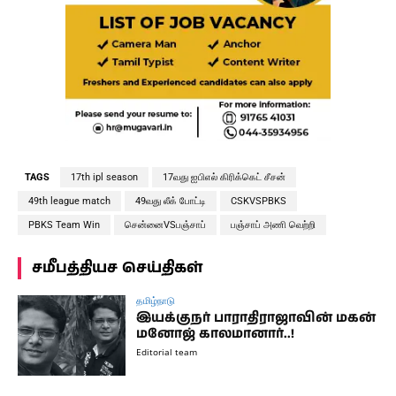
TAGS
17th ipl season
17வது ஐபிஎல் கிரிக்கெட் சீசன்
49th league match
49வது லீக் போட்டி
CSKVSPBKS
PBKS Team Win
சென்னைVSபஞ்சாப்
பஞ்சாப் அணி வெற்றி
சமீபத்தியச செய்திகள்
தமிழ்நாடு
இயக்குநர் பாராதிராஜாவின் மகன்
மனோஜ் காலமானார்..!
Editorial team