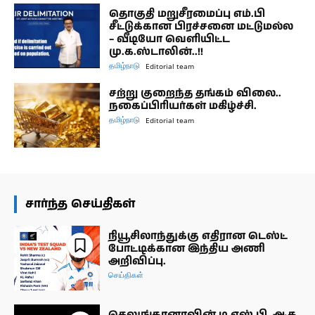
தொகுதி மறுசீரமைப்பு எம்.பி
சீட்டுக்கான பிரச்சனை மட்டுமல்ல
– வீடியோ வெளியிட்ட
மு.க.ஸ்டாலின்..!!
தமிழ்நாடு
Editorial team
சற்று குறைந்த தங்கம் விலை..
நகைப்பிரியர்கள் மகிழ்ச்சி.
தமிழ்நாடு
Editorial team
சார்ந்த செய்திகள்
நியூசிலாந்துக்கு எதிரான டெஸ்ட்
போட்டிக்கான இந்திய அணி
அறிவிப்பு.
செய்திகள்
தெலுங்கானாவின் டி.எஸ்.பி. ஆக