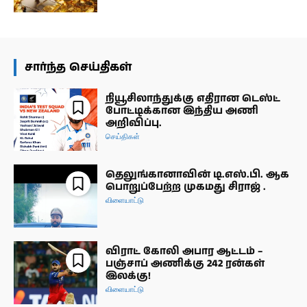
சார்ந்த செய்திகள்
நியூசிலாந்துக்கு எதிரான டெஸ்ட்
போட்டிக்கான இந்திய அணி
அறிவிப்பு.
செய்திகள்
தெலுங்கானாவின் டி.எஸ்.பி. ஆக
பொறுப்பேற்ற முகமது சிராஜ் .
விளையாட்டு
விராட் கோலி அபார ஆட்டம் –
பஞ்சாப் அணிக்கு 242 ரன்கள்
இலக்கு!
விளையாட்டு