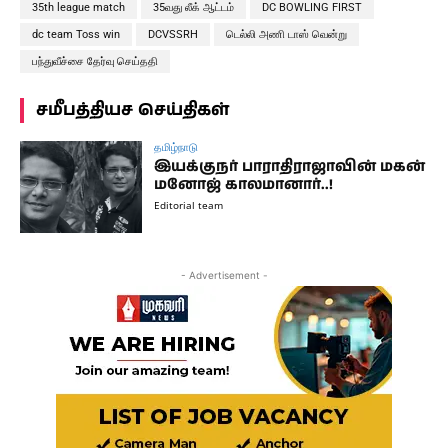
35th league match
35வது லீக் ஆட்டம்
DC BOWLING FIRST
dc team Toss win
DCVSSRH
டெல்லி அணி டாஸ் வென்று
பந்துவீச்சை தேர்வு செய்ததி
சமீபத்தியச செய்திகள்
தமிழ்நாடு
இயக்குநர் பாராதிராஜாவின் மகன்
மனோஜ் காலமானார்..!
Editorial team
- Advertisement -