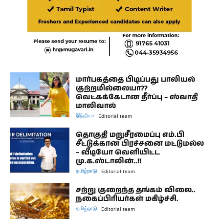
மார்பகத்தை பிடிப்பது பாலியல்
குற்றமில்லையா??
வெட்கக்கேடான தீர்ப்பு – ஸ்வாதி
மாலிவால்
இந்தியா
Editorial team
தொகுதி மறுசீரமைப்பு எம்.பி
சீட்டுக்கான பிரச்சனை மட்டுமல்ல
– வீடியோ வெளியிட்ட
மு.க.ஸ்டாலின்..!!
தமிழ்நாடு
Editorial team
சற்று குறைந்த தங்கம் விலை..
நகைப்பிரியர்கள் மகிழ்ச்சி.
தமிழ்நாடு
Editorial team