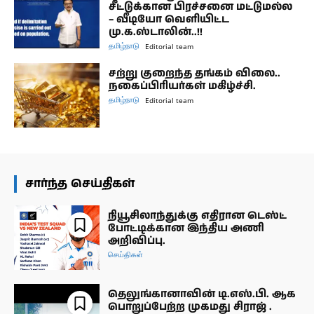
சீட்டுக்கான பிரச்சனை மட்டுமல்ல
– வீடியோ வெளியிட்ட
மு.க.ஸ்டாலின்..!!
தமிழ்நாடு
Editorial team
சற்று குறைந்த தங்கம் விலை..
நகைப்பிரியர்கள் மகிழ்ச்சி.
தமிழ்நாடு
Editorial team
சார்ந்த செய்திகள்
நியூசிலாந்துக்கு எதிரான டெஸ்ட்
போட்டிக்கான இந்திய அணி
அறிவிப்பு.
செய்திகள்
தெலுங்கானாவின் டி.எஸ்.பி. ஆக
பொறுப்பேற்ற முகமது சிராஜ் .