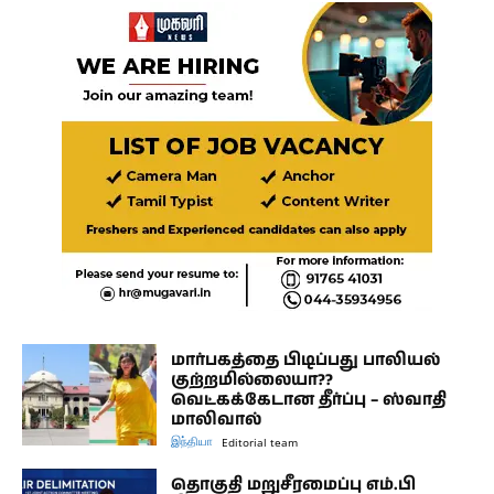
மார்பகத்தை பிடிப்பது பாலியல்
குற்றமில்லையா??
வெட்கக்கேடான தீர்ப்பு – ஸ்வாதி
மாலிவால்
இந்தியா
Editorial team
தொகுதி மறுசீரமைப்பு எம்.பி