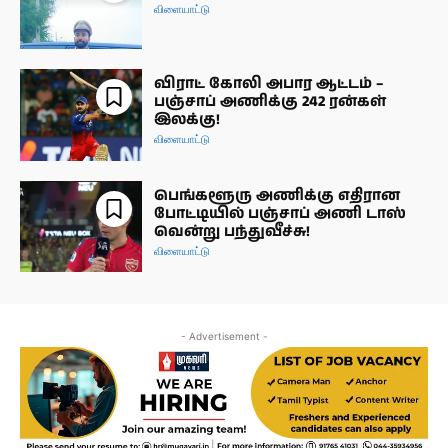
விளையாட்டு
விராட் கோலி அபார ஆட்டம் –
பஞ்சாப் அணிக்கு 242 ரன்கள்
இலக்கு!
விளையாட்டு
பெங்களூரு அணிக்கு எதிரான
போட்டியில் பஞ்சாப் அணி டாஸ்
வென்று பந்துவீச்சு!
விளையாட்டு
- Advertisement -