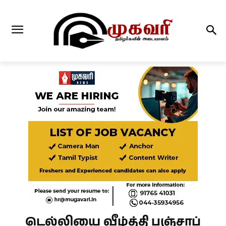
டெல்லியை வீழ்த்தி பஞ்சாப்