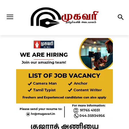
குஜராத் அணியை