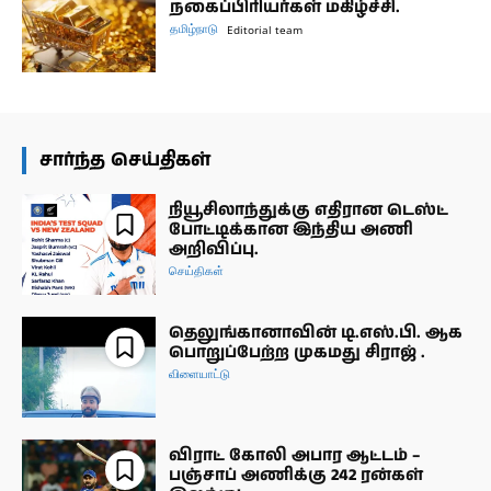
நகைப்பிரியர்கள் மகிழ்ச்சி.
தமிழ்நாடு
Editorial team
சார்ந்த செய்திகள்
நியூசிலாந்துக்கு எதிரான டெஸ்ட்
போட்டிக்கான இந்திய அணி
அறிவிப்பு.
செய்திகள்
தெலுங்கானாவின் டி.எஸ்.பி. ஆக
பொறுப்பேற்ற முகமது சிராஜ் .
விளையாட்டு
விராட் கோலி அபார ஆட்டம் –
பஞ்சாப் அணிக்கு 242 ரன்கள்