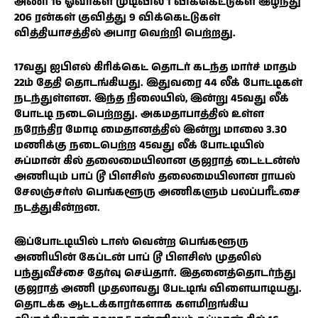
அணி 16 ஓவர்கள் முடிவில் 1 விக்கெட்டுகள் இழந்து
206 ரன்கள் குவித்து 9 விக்கெட்டுகள்
வித்தியாசத்தில் அபார வெற்றி பெற்றது.
17வது ஐபிஎல் கிரிக்கெட் தொடர் கடந்த மார்ச் மாதம்
22ம் தேதி தொடங்கியது. இதுவரை 44 லீக் போட்டிகள்
நடந்துள்ளன. இந்த நிலையில், இன்று 45வது லீக்
போட்டி நடைபெற்றது. அகமதாபாத்தில் உள்ள
நரேந்திர மோடி மைதானத்தில் இன்று மாலை 3.30
மணிக்கு நடைபெற்ற 45வது லீக் போட்டியில்
சுப்மான் கில் தலைமையிலான குஜராத் டைட்டன்ஸ்
அணியும் பாப் டூ பிளசிஸ் தலைமையிலான ராயல்
சேலஞ்சர்ஸ் பெங்களூரு அணிகளும் பலப்பரீட்சை
நடத்துகின்றன.
இப்போட்டியில் டாஸ் வென்ற பெங்களூரு
அணியின் கேப்டன் பாப் டூ பிளசிஸ் முதலில்
பந்துவீச்சை தேர்வு செய்தார். இதனைத்தொடர்ந்து
குஜராத் அணி முதலாவது பேட்டிங் விளையாடியது.
தொடக்க ஆட்டக்காரர்களாக களமிறங்கிய