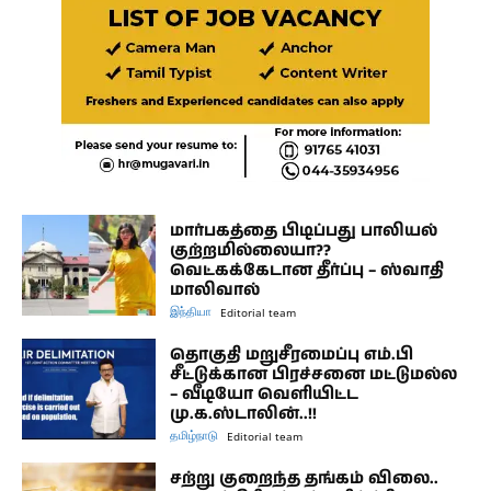
மார்பகத்தை பிடிப்பது பாலியல்
குற்றமில்லையா??
வெட்கக்கேடான தீர்ப்பு – ஸ்வாதி
மாலிவால்
இந்தியா
Editorial team
தொகுதி மறுசீரமைப்பு எம்.பி
சீட்டுக்கான பிரச்சனை மட்டுமல்ல
– வீடியோ வெளியிட்ட
மு.க.ஸ்டாலின்..!!
தமிழ்நாடு
Editorial team
சற்று குறைந்த தங்கம் விலை..