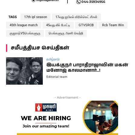
TAGS
17th ipl season
17வது ஐபிஎல் கிரிக்கெட் சீசன்
45th league match
45வது லீக் போட்டி
GTVSRCB
Rcb Team Win
குஜராத்VSபெங்களூரு
பெங்களூரு அணி வெற்றி
சமீபத்தியச செய்திகள்
தமிழ்நாடு
இயக்குநர் பாராதிராஜாவின் மகன்
மனோஜ் காலமானார்..!
Editorial team
- Advertisement -