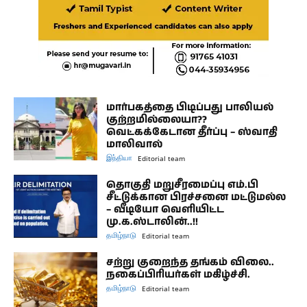
மார்பகத்தை பிடிப்பது பாலியல்
குற்றமில்லையா??
வெட்கக்கேடான தீர்ப்பு – ஸ்வாதி
மாலிவால்
இந்தியா
Editorial team
தொகுதி மறுசீரமைப்பு எம்.பி
சீட்டுக்கான பிரச்சனை மட்டுமல்ல
– வீடியோ வெளியிட்ட
மு.க.ஸ்டாலின்..!!
தமிழ்நாடு
Editorial team
சற்று குறைந்த தங்கம் விலை..
நகைப்பிரியர்கள் மகிழ்ச்சி.
தமிழ்நாடு
Editorial team