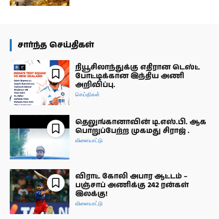
சார்ந்த செய்திகள்
நியூசிலாந்துக்கு எதிரான டெஸ்ட்
போட்டிக்கான இந்திய அணி
அறிவிப்பு.
செய்திகள்
தெலுங்கானாவின் டி.எஸ்.பி. ஆக
பொறுப்பேற்ற முகமது சிராஜ் .
விளையாட்டு
விராட் கோலி அபார ஆட்டம் –
பஞ்சாப் அணிக்கு 242 ரன்கள்
இலக்கு!
விளையாட்டு