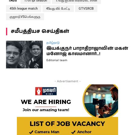
TAGS
17th ipl season
17வது ஐபிஎல் கிரிக்கெட் சீசன்
45th league match
45வது லீக் போட்டி
GTVSRCB
குஜராத்VSபெங்களூரு
சமீபத்தியச செய்திகள்
தமிழ்நாடு
இயக்குநர் பாராதிராஜாவின் மகன்
மனோஜ் காலமானார்..!
Editorial team
- Advertisement -