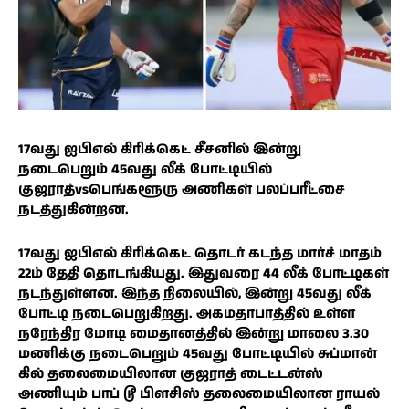
17வது ஐபிஎல் கிரிக்கெட் சீசனில் இன்று
நடைபெறும் 45வது லீக் போட்டியில்
குஜராத்vsபெங்களூரு அணிகள் பலப்பரீட்சை
நடத்துகின்றன.
17வது ஐபிஎல் கிரிக்கெட் தொடர் கடந்த மார்ச் மாதம்
22ம் தேதி தொடங்கியது. இதுவரை 44 லீக் போட்டிகள்
நடந்துள்ளன. இந்த நிலையில், இன்று 45வது லீக்
போட்டி நடைபெறுகிறது. அகமதாபாத்தில் உள்ள
நரேந்திர மோடி மைதானத்தில் இன்று மாலை 3.30
மணிக்கு நடைபெறும் 45வது போட்டியில் சுப்மான்
கில் தலைமையிலான குஜராத் டைட்டன்ஸ்
அணியும் பாப் டூ பிளசிஸ் தலைமையிலான ராயல்