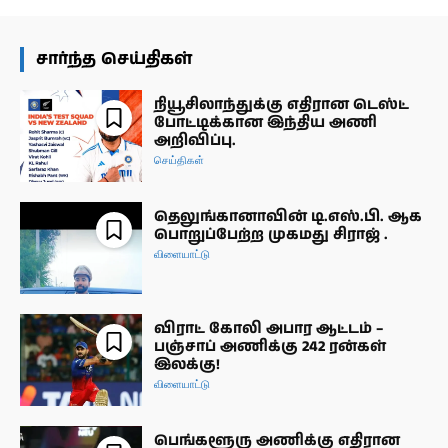
சார்ந்த செய்திகள்
நியூசிலாந்துக்கு எதிரான டெஸ்ட்
போட்டிக்கான இந்திய அணி
அறிவிப்பு.
செய்திகள்
தெலுங்கானாவின் டி.எஸ்.பி. ஆக
பொறுப்பேற்ற முகமது சிராஜ் .
விளையாட்டு
விராட் கோலி அபார ஆட்டம் –
பஞ்சாப் அணிக்கு 242 ரன்கள்
இலக்கு!
விளையாட்டு
பெங்களூரு அணிக்கு எதிரான