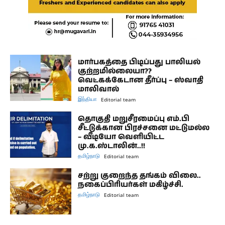
மார்பகத்தை பிடிப்பது பாலியல்
குற்றமில்லையா??
வெட்கக்கேடான தீர்ப்பு – ஸ்வாதி
மாலிவால்
இந்தியா
Editorial team
தொகுதி மறுசீரமைப்பு எம்.பி
சீட்டுக்கான பிரச்சனை மட்டுமல்ல
– வீடியோ வெளியிட்ட
மு.க.ஸ்டாலின்..!!
தமிழ்நாடு
Editorial team
சற்று குறைந்த தங்கம் விலை..
நகைப்பிரியர்கள் மகிழ்ச்சி.
தமிழ்நாடு
Editorial team