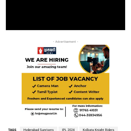
- Advertisement -
TAGS
Hyderabad Sunrisers
IPL 2024
Kolkata Knight Riders