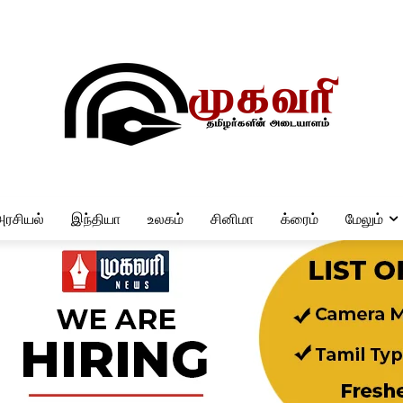
அரசியல்
இந்தியா
உலகம்
சினிமா
க்ரைம்
மேலும்