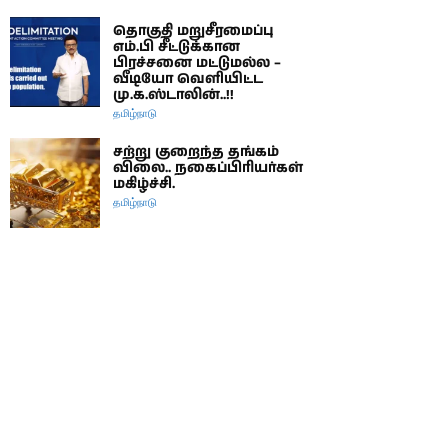
தொகுதி மறுசீரமைப்பு
எம்.பி சீட்டுக்கான
பிரச்சனை மட்டுமல்ல –
வீடியோ வெளியிட்ட
மு.க.ஸ்டாலின்..!!
தமிழ்நாடு
சற்று குறைந்த தங்கம்
விலை.. நகைப்பிரியர்கள்
மகிழ்ச்சி.
தமிழ்நாடு