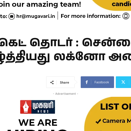
ிக்கெட் தொடர் : ச
ழ்த்தியது லக்னோ அ
Facebook
Share
- Advertisement -