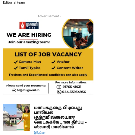
Editorial team
- Advertisement -
மார்பகத்தை பிடிப்பது
பாலியல்
குற்றமில்லையா??
வெட்கக்கேடான தீர்ப்பு –
ஸ்வாதி மாலிவால்
இந்தியா