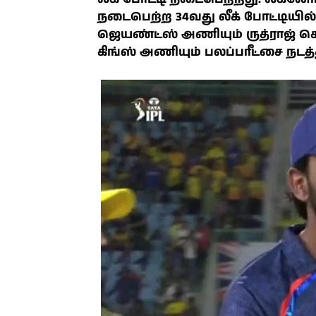
நடைபெற்ற 34வது லீக் போட்டியி
ஜெயண்ட்ஸ் அணியும் ருத்ராஜ் 
கிங்ஸ் அணியும் பலப்பரீட்சை நடத