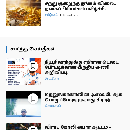
சற்று குறைந்த தங்கம் விலை..
நகைப்பிரியர்கள் மகிழ்ச்சி.
தமிழ்நாடு
Editorial team
சார்ந்த செய்திகள்
நியூசிலாந்துக்கு எதிரான டெஸ்ட்
போட்டிக்கான இந்திய அணி
அறிவிப்பு.
செய்திகள்
தெலுங்கானாவின் டி.எஸ்.பி. ஆக
பொறுப்பேற்ற முகமது சிராஜ் .
விளையாட்டு
விராட் கோலி அபார ஆட்டம் –