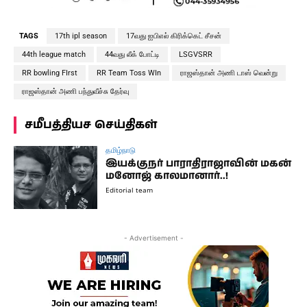
TAGS
17th ipl season
17வது ஐபிஎல் கிரிக்கெட் சீசன்
44th league match
44வது லீக் போட்டி
LSGVSRR
RR bowling FIrst
RR Team Toss WIn
ராஜஸ்தான் அணி டாஸ் வென்று
ராஜஸ்தான் அணி பந்துவீச்சு தேர்வு
சமீபத்தியச செய்திகள்
தமிழ்நாடு
இயக்குநர் பாராதிராஜாவின் மகன்
மனோஜ் காலமானார்..!
Editorial team
- Advertisement -