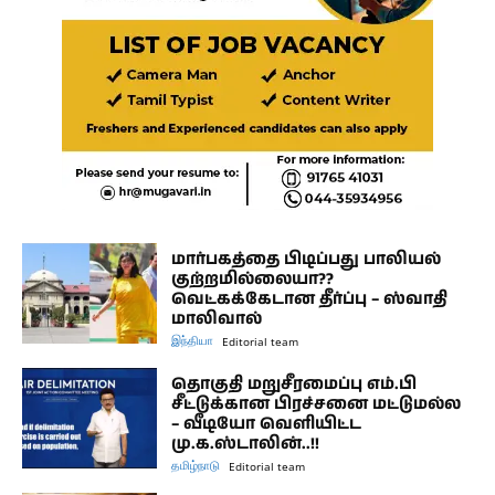
மார்பகத்தை பிடிப்பது பாலியல்
குற்றமில்லையா??
வெட்கக்கேடான தீர்ப்பு – ஸ்வாதி
மாலிவால்
இந்தியா
Editorial team
தொகுதி மறுசீரமைப்பு எம்.பி
சீட்டுக்கான பிரச்சனை மட்டுமல்ல
– வீடியோ வெளியிட்ட
மு.க.ஸ்டாலின்..!!
தமிழ்நாடு
Editorial team