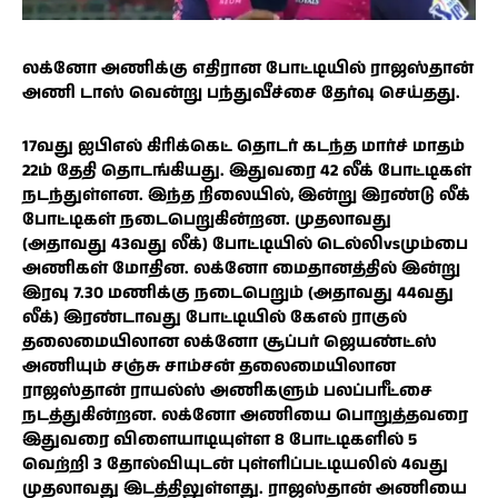
லக்னோ அணிக்கு எதிரான போட்டியில் ராஜஸ்தான்
அணி டாஸ் வென்று பந்துவீச்சை தேர்வு செய்தது.
17வது ஐபிஎல் கிரிக்கெட் தொடர் கடந்த மார்ச் மாதம்
22ம் தேதி தொடங்கியது. இதுவரை 42 லீக் போட்டிகள்
நடந்துள்ளன. இந்த நிலையில், இன்று இரண்டு லீக்
போட்டிகள் நடைபெறுகின்றன. முதலாவது
(அதாவது 43வது லீக்) போட்டியில் டெல்லிvsமும்பை
அணிகள் மோதின. லக்னோ மைதானத்தில் இன்று
இரவு 7.30 மணிக்கு நடைபெறும் (அதாவது 44வது
லீக்) இரண்டாவது போட்டியில் கேஎல் ராகுல்
தலைமையிலான லக்னோ சூப்பர் ஜெயண்ட்ஸ்
அணியும் சஞ்சு சாம்சன் தலைமையிலான
ராஜஸ்தான் ராயல்ஸ் அணிகளும் பலப்பரீட்சை
நடத்துகின்றன. லக்னோ அணியை பொறுத்தவரை
இதுவரை விளையாடியுள்ள 8 போட்டிகளில் 5
வெற்றி 3 தோல்வியுடன் புள்ளிப்பட்டியலில் 4வது
முதலாவது இடத்திலுள்ளது. ராஜஸ்தான் அணியை