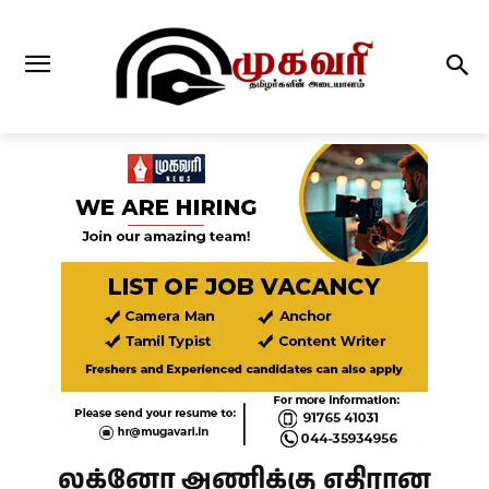
லக்னோ அணிக்கு எதிரான