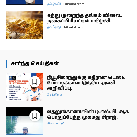
தமிழ்நாடு
Editorial team
சற்று குறைந்த தங்கம் விலை..
நகைப்பிரியர்கள் மகிழ்ச்சி.
தமிழ்நாடு
Editorial team
சார்ந்த செய்திகள்
நியூசிலாந்துக்கு எதிரான டெஸ்ட்
போட்டிக்கான இந்திய அணி
அறிவிப்பு.
செய்திகள்
தெலுங்கானாவின் டி.எஸ்.பி. ஆக
பொறுப்பேற்ற முகமது சிராஜ் .
விளையாட்டு