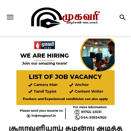
சூறாவளியாய் சுழன்று அடித்த