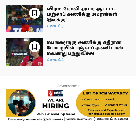
விராட் கோலி அபார ஆட்டம் –
பஞ்சாப் அணிக்கு 242 ரன்கள்
இலக்கு!
விளையாட்டு
பெங்களூரு அணிக்கு எதிரான
போட்டியில் பஞ்சாப் அணி டாஸ்
வென்று பந்துவீச்சு!
விளையாட்டு
- Advertisement -