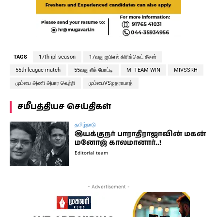
TAGS
17th ipl season
17வது ஐபிஎல் கிரிக்கெட் சீசன்
55th league match
55வது லீக் போட்டி
MI TEAM WIN
MIVSSRH
மும்பை அணி அபார வெற்றி
மும்பைVSஐதராபாத்
சமீபத்தியச செய்திகள்
தமிழ்நாடு
இயக்குநர் பாராதிராஜாவின் மகன்
மனோஜ் காலமானார்..!
Editorial team
- Advertisement -