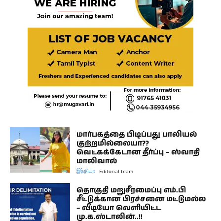
மார்பகத்தை பிடிப்பது பாலியல்
குற்றமில்லையா??
வெட்கக்கேடான தீர்ப்பு – ஸ்வாதி
மாலிவால்
இந்தியா
Editorial team
தொகுதி மறுசீரமைப்பு எம்.பி
சீட்டுக்கான பிரச்சனை மட்டுமல்ல
– வீடியோ வெளியிட்ட
மு.க.ஸ்டாலின்..!!