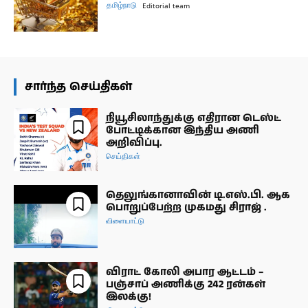
தமிழ்நாடு
Editorial team
சார்ந்த செய்திகள்
நியூசிலாந்துக்கு எதிரான டெஸ்ட்
போட்டிக்கான இந்திய அணி
அறிவிப்பு.
செய்திகள்
தெலுங்கானாவின் டி.எஸ்.பி. ஆக
பொறுப்பேற்ற முகமது சிராஜ் .
விளையாட்டு
விராட் கோலி அபார ஆட்டம் –
பஞ்சாப் அணிக்கு 242 ரன்கள்
இலக்கு!