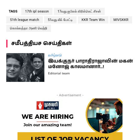
TAGS
17th ipl season
17வது ஐபிஎல் கிரிக்கெட் சீசன்
51th league match
51வது லீக் போட்டி
KKR Team Win
MIVSKKR
கொல்கத்தா அணி வெற்றி
சமீபத்தியச செய்திகள்
தமிழ்நாடு
இயக்குநர் பாராதிராஜாவின் மகன்
மனோஜ் காலமானார்..!
Editorial team
- Advertisement -