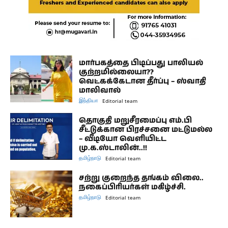
மார்பகத்தை பிடிப்பது பாலியல்
குற்றமில்லையா??
வெட்கக்கேடான தீர்ப்பு – ஸ்வாதி
மாலிவால்
இந்தியா
Editorial team
தொகுதி மறுசீரமைப்பு எம்.பி
சீட்டுக்கான பிரச்சனை மட்டுமல்ல
– வீடியோ வெளியிட்ட
மு.க.ஸ்டாலின்..!!
தமிழ்நாடு
Editorial team
சற்று குறைந்த தங்கம் விலை..
நகைப்பிரியர்கள் மகிழ்ச்சி.
தமிழ்நாடு
Editorial team