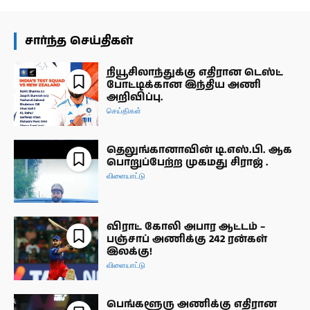
சார்ந்த செய்திகள்
நியூசிலாந்துக்கு எதிரான டெஸ்ட்
போட்டிக்கான இந்திய அணி
அறிவிப்பு.
செய்திகள்
தெலுங்கானாவின் டி.எஸ்.பி. ஆக
பொறுப்பேற்ற முகமது சிராஜ் .
விளையாட்டு
விராட் கோலி அபார ஆட்டம் –
பஞ்சாப் அணிக்கு 242 ரன்கள்
இலக்கு!
விளையாட்டு
பெங்களூரு அணிக்கு எதிரான