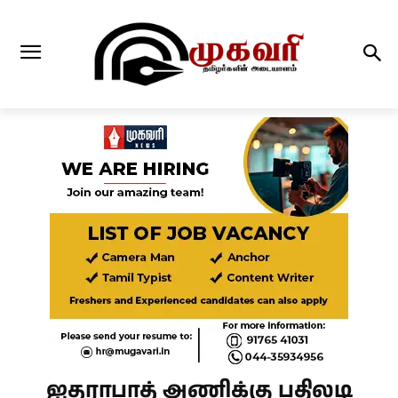
ஐதராபாத் அணிக்கு பதிலடி