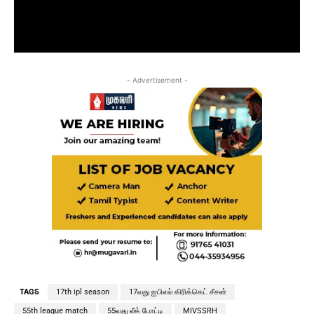
- Advertisement -
TAGS
17th ipl season
17வது ஐபிஎல் கிரிக்கெட் சீசன்
55th league match
55வது லீக் போட்டி
MIVSSRH