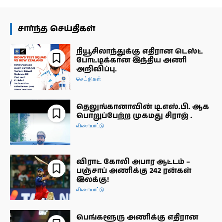
சார்ந்த செய்திகள்
நியூசிலாந்துக்கு எதிரான டெஸ்ட்
போட்டிக்கான இந்திய அணி
அறிவிப்பு.
செய்திகள்
தெலுங்கானாவின் டி.எஸ்.பி. ஆக
பொறுப்பேற்ற முகமது சிராஜ் .
விளையாட்டு
விராட் கோலி அபார ஆட்டம் –
பஞ்சாப் அணிக்கு 242 ரன்கள்
இலக்கு!
விளையாட்டு
பெங்களூரு அணிக்கு எதிரான