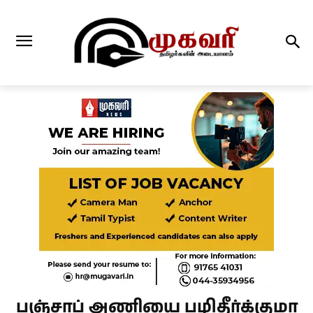
பஞ்சாப் அணியை பழிதீர்க்குமா