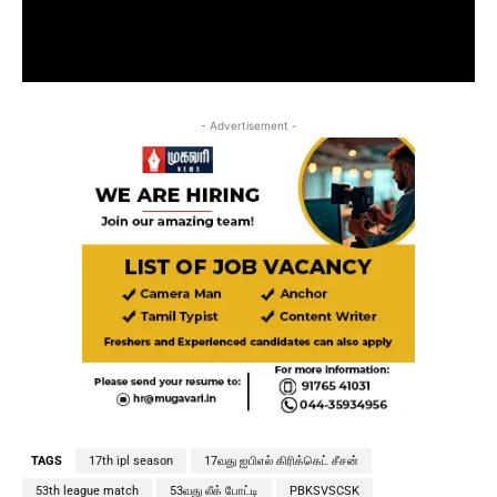
- Advertisement -
TAGS
17th ipl season
17வது ஐபிஎல் கிரிக்கெட் சீசன்
53th league match
53வது லீக் போட்டி
PBKSVSCSK