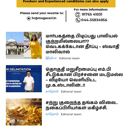
மார்பகத்தை பிடிப்பது பாலியல்
குற்றமில்லையா??
வெட்கக்கேடான தீர்ப்பு – ஸ்வாதி
மாலிவால்
இந்தியா
Editorial team
தொகுதி மறுசீரமைப்பு எம்.பி
சீட்டுக்கான பிரச்சனை மட்டுமல்ல
– வீடியோ வெளியிட்ட
மு.க.ஸ்டாலின்..!!
தமிழ்நாடு
Editorial team
சற்று குறைந்த தங்கம் விலை..
நகைப்பிரியர்கள் மகிழ்ச்சி.
தமிழ்நாடு
Editorial team