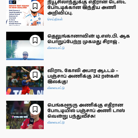
நியூசிலாந்துக்கு எதிரான டெஸ்ட்
போட்டிக்கான இந்திய அணி
அறிவிப்பு.
செய்திகள்
தெலுங்கானாவின் டி.எஸ்.பி. ஆக
பொறுப்பேற்ற முகமது சிராஜ் .
விளையாட்டு
விராட் கோலி அபார ஆட்டம் –
பஞ்சாப் அணிக்கு 242 ரன்கள்
இலக்கு!
விளையாட்டு
பெங்களூரு அணிக்கு எதிரான
போட்டியில் பஞ்சாப் அணி டாஸ்
வென்று பந்துவீச்சு!
விளையாட்டு