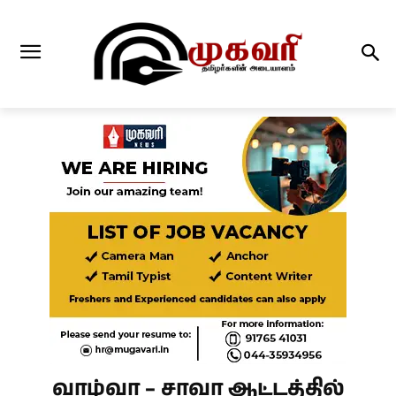
வாழ்வா – சாவா ஆட்டத்தில்