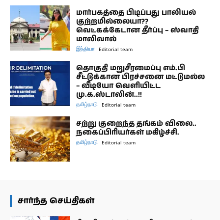
மார்பகத்தை பிடிப்பது பாலியல்
குற்றமில்லையா??
வெட்கக்கேடான தீர்ப்பு – ஸ்வாதி
மாலிவால்
இந்தியா
Editorial team
தொகுதி மறுசீரமைப்பு எம்.பி
சீட்டுக்கான பிரச்சனை மட்டுமல்ல
– வீடியோ வெளியிட்ட
மு.க.ஸ்டாலின்..!!
தமிழ்நாடு
Editorial team
சற்று குறைந்த தங்கம் விலை..
நகைப்பிரியர்கள் மகிழ்ச்சி.
தமிழ்நாடு
Editorial team
சார்ந்த செய்திகள்