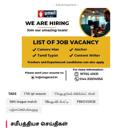
- Advertisement -
TAGS
17th ipl season
17வது ஐபிஎல் கிரிக்கெட் சீசன்
58th league match
58வது லீக் போட்டி
PBKSVSRCB
பஞ்சாப்vsபெங்களூரு
சமீபத்தியச செய்திகள்