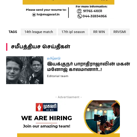
TAGS
14th league match
17th ipl season
RR WIN
RRVSMI
சமீபத்தியச செய்திகள்
தமிழ்நாடு
இயக்குநர் பாராதிராஜாவின் மகன்
மனோஜ் காலமானார்..!
Editorial team
- Advertisement -