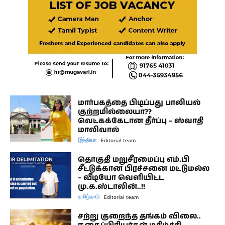
மார்பகத்தை பிடிப்பது பாலியல்
குற்றமில்லையா??
வெட்கக்கேடான தீர்ப்பு – ஸ்வாதி
மாலிவால்
இந்தியா
Editorial team
தொகுதி மறுசீரமைப்பு எம்.பி
சீட்டுக்கான பிரச்சனை மட்டுமல்ல
– வீடியோ வெளியிட்ட
மு.க.ஸ்டாலின்..!!
தமிழ்நாடு
Editorial team
சற்று குறைந்த தங்கம் விலை..