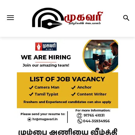
மும்பை அணியை வீழ்த்தி