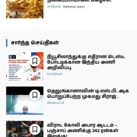
நகைப்பிரியர்கள் மகிழ்ச்சி.
தமிழ்நாடு
Editorial team
சார்ந்த செய்திகள்
நியூசிலாந்துக்கு எதிரான டெஸ்ட்
போட்டிக்கான இந்திய அணி
அறிவிப்பு.
செய்திகள்
தெலுங்கானாவின் டி.எஸ்.பி. ஆக
பொறுப்பேற்ற முகமது சிராஜ் .
விளையாட்டு
விராட் கோலி அபார ஆட்டம் –
பஞ்சாப் அணிக்கு 242 ரன்கள்
இலக்கு!