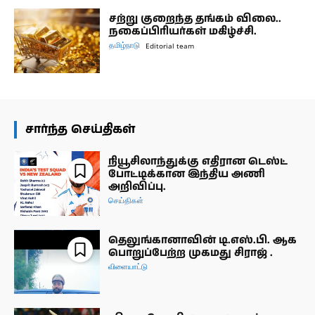
சற்று குறைந்த தங்கம் விலை..
நகைப்பிரியர்கள் மகிழ்ச்சி.
தமிழ்நாடு
Editorial team
சார்ந்த செய்திகள்
நியூசிலாந்துக்கு எதிரான டெஸ்ட்
போட்டிக்கான இந்திய அணி
அறிவிப்பு.
செய்திகள்
தெலுங்கானாவின் டி.எஸ்.பி. ஆக
பொறுப்பேற்ற முகமது சிராஜ் .
விளையாட்டு