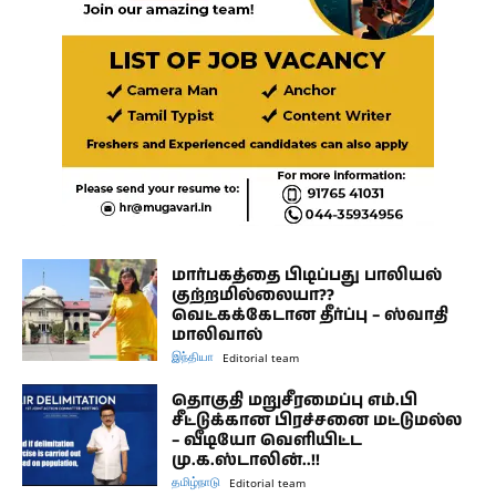
மார்பகத்தை பிடிப்பது பாலியல்
குற்றமில்லையா??
வெட்கக்கேடான தீர்ப்பு – ஸ்வாதி
மாலிவால்
இந்தியா
Editorial team
தொகுதி மறுசீரமைப்பு எம்.பி
சீட்டுக்கான பிரச்சனை மட்டுமல்ல
– வீடியோ வெளியிட்ட
மு.க.ஸ்டாலின்..!!
தமிழ்நாடு
Editorial team