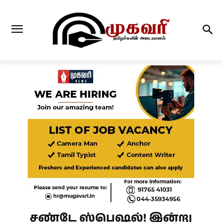
சண்டே ஸ்பெஷல்! இன்று