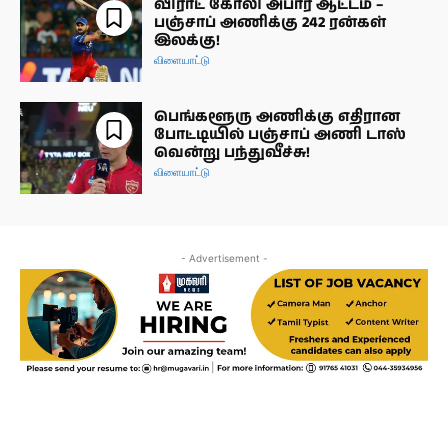
விராட் கோலி அபார ஆட்டம் –
பஞ்சாப் அணிக்கு 242 ரன்கள்
இலக்கு!
விளையாட்டு
பெங்களூரு அணிக்கு எதிரான
போட்டியில் பஞ்சாப் அணி டாஸ்
வென்று பந்துவீச்சு!
விளையாட்டு
- Advertisement -