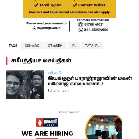
TAGS
CSKvsDC
GTvsSRH
IPL
TATA IPL
சமீபத்தியச செய்திகள்
தமிழ்நாடு
இயக்குநர் பாராதிராஜாவின் மகன்
மனோஜ் காலமானார்..!
Editorial team
- Advertisement -