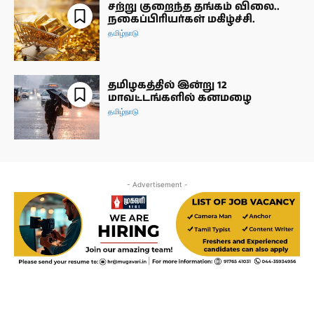
சற்று குறைந்த தங்கம் விலை..
நகைப்பிரியர்கள் மகிழ்ச்சி.
தமிழ்நாடு
தமிழகத்தில் இன்று 12
மாவட்டங்களில் கனமழை
தமிழ்நாடு
- Advertisement -