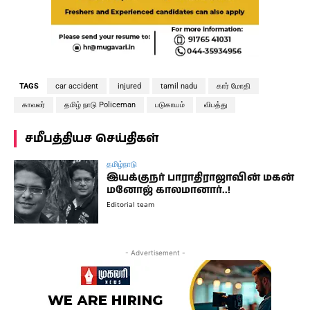
TAGS
car accident
injured
tamil nadu
கார் மோதி
காவலர்
தமிழ் நாடு Policeman
படுகாயம்
விபத்து
சமீபத்தியச செய்திகள்
தமிழ்நாடு
இயக்குநர் பாராதிராஜாவின் மகன்
மனோஜ் காலமானார்..!
Editorial team
- Advertisement -