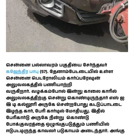
சென்னை பல்லாவரம் பகுதியை சேர்ந்தவர்
கஜேந்திர பாபு
(57). தேனாம்பேட்டையில் உள்ள
சென்னை பெட்ரோலியம் கார்ப்பரேஷன்
அலுவலகத்தில் பணியாற்றி
வருகிறார். வழக்கம்போல் இன்று காலை காரில்
அலுவலகத்திற்கு சென்று கொண்டிருந்தார் எஸ் ஐ
இ டி கல்லூரி அருகே சென்றபோது கட்டுப்பாட்டை
இழந்த கார், பேரி கார்டில் மோதியது. இதில்
பேரிகார்டு அருகே நின்று கொண்டு
போக்குவரத்தை ஒழுங்குபடுத்தும் பணியில்
ஈடுபட்டிருந்த காவலர் படுகாயம் அடைந்தார். அங்கு