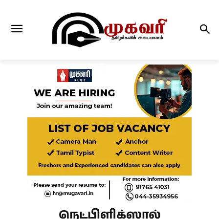
நெட்பிளிக்ஸால்