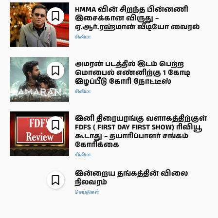
HMMA வின் சிறந்த பின்னணி
இசைக்கான விருது –
ஏ.ஆர்.ரஹ்மான் வீடியோ வைரல்
சினிமா
அமரன் படத்தில் இடம் பெற்ற
மொபைல் எண்னிற்கு 1 கோடி
இழப்பீடு கோரி நோட்டீஸ்
சினிமா
இனி திரையரங்கு வளாகத்திற்குள்
FDFS ( FIRST DAY FIRST SHOW) ரிவியூ
கூடாது – தயாரிப்பாளர் சங்கம்
கோரிக்கை
சினிமா
இன்றைய தங்கத்தின் விலை
நிலவரம்
செய்திகள்