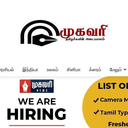
அரசியல்
இந்தியா
உலகம்
சினிமா
க்ரைம்
மேலும்