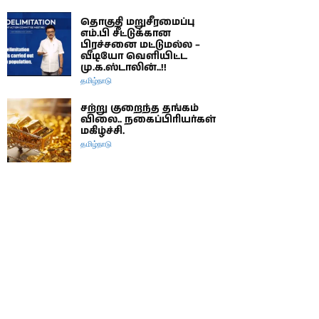
தொகுதி மறுசீரமைப்பு
எம்.பி சீட்டுக்கான
பிரச்சனை மட்டுமல்ல –
வீடியோ வெளியிட்ட
மு.க.ஸ்டாலின்..!!
தமிழ்நாடு
சற்று குறைந்த தங்கம்
விலை.. நகைப்பிரியர்கள்
மகிழ்ச்சி.
தமிழ்நாடு