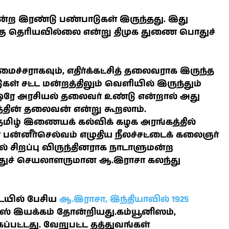
என்ற இரண்டு பண்பாடுகள் இருந்தது. இது
ுக்கு தெரியவில்லை என்று திமுக துணை பொதுச்
ைச்சராகவும், எதிர்க்கட்சித் தலைவராக இருந்த
கள் சட்ட மன்றத்திலும் வெளியில் இருந்தும்
ஒரே அரசியல் தலைவர் உண்டு என்றால் அது
தின் தலைவன் என்று கூறலாம்.
 தமிழ் இணையக் கல்விக் கழக அரங்கத்தில்
ன்னீர்செல்வம் எழுதிய நீலச்சட்டைக் கலைஞர்
ல் சிறப்பு விருந்தினராக நாடாளுமன்ற
ொதுச் செயலாளருமான ஆ.இராசா கலந்து
ையில் பேசிய
ஆ.இராசா, இந்தியாவில் 1925
்எஸ் இயக்கம் தோன்றியது.கம்யூனிஸம்,
பட்டது. வேறுபட்ட தத்துவங்கள்