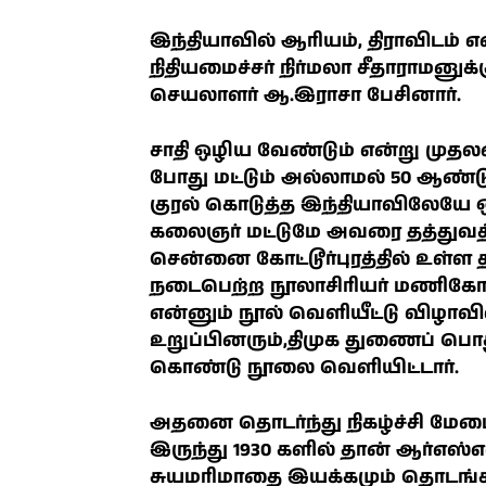
இந்தியாவில் ஆரியம், திராவிடம் 
நிதியமைச்சர் நிர்மலா சீதாராமன
செயலாளர் ஆ.இராசா பேசினார்.
சாதி ஒழிய வேண்டும் என்று முதலம
போது மட்டும் அல்லாமல் 50 ஆண்டு
குரல் கொடுத்த இந்தியாவிலேயே 
கலைஞர் மட்டுமே அவரை தத்துவத்
சென்னை கோட்டூர்புரத்தில் உள்ள
நடைபெற்ற நூலாசிரியர் மணிகோ ப
என்னும் நூல் வெளியீட்டு விழாவி
உறுப்பினரும்,திமுக துணைப் ப
கொண்டு நூலை வெளியிட்டார்.
அதனை தொடர்ந்து நிகழ்ச்சி மேட
இருந்து 1930 களில் தான் ஆர்எஸ
சுயமரிமாதை இயக்கமும் தொடங்கப்