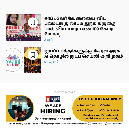
சாப்ட்வேர் வேலையை விட
பலமடங்கு லாபம் தரும் கழுதை
பால் வியாபாரம் என 100 கோடி
மோசடி
க்ரைம்
ஐயப்ப பக்தர்களுக்கு கேரள அரசு
AI தொழில் நுட்ப செயலி அறிமுகம்
செய்திகள்
- Advertisement -