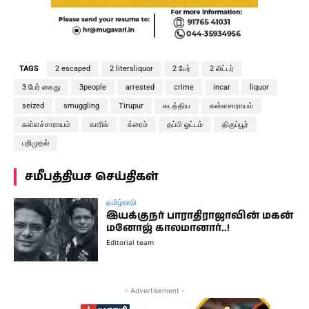
TAGS
2 escaped
2 litersliquor
2 பேர்
2 லிட்டர்
3 பேர் கைது
3people
arrested
crime
incar
liquor
seized
smuggling
Tirupur
கடத்திய
கள்ளசாராயம்
கள்ளச்சாராயம்
காரில்
க்ரைம்
தப்பி ஓட்டம்
திருப்பூர்
பறிமுதல்
சமீபத்தியச செய்திகள்
தமிழ்நாடு
இயக்குநர் பாராதிராஜாவின் மகன்
மனோஜ் காலமானார்..!
Editorial team
- Advertisement -