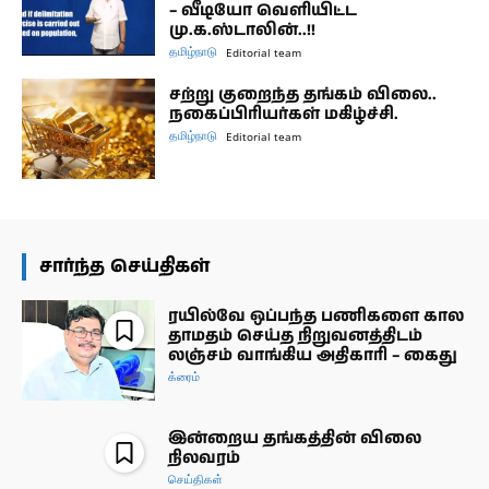
– வீடியோ வெளியிட்ட
மு.க.ஸ்டாலின்..!!
தமிழ்நாடு
Editorial team
சற்று குறைந்த தங்கம் விலை..
நகைப்பிரியர்கள் மகிழ்ச்சி.
தமிழ்நாடு
Editorial team
சார்ந்த செய்திகள்
ரயில்வே ஒப்பந்த பணிகளை கால
தாமதம் செய்த நிறுவனத்திடம்
லஞ்சம் வாங்கிய அதிகாரி – கைது
க்ரைம்
இன்றைய தங்கத்தின் விலை
நிலவரம்
செய்திகள்