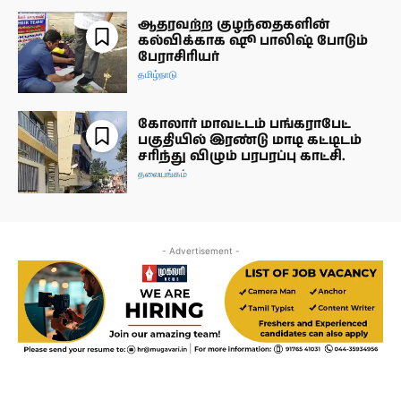
ஆதரவற்ற குழந்தைகளின்
கல்விக்காக ஷூ பாலிஷ் போடும்
பேராசிரியர்
தமிழ்நாடு
கோலார் மாவட்டம் பங்கராபேட்
பகுதியில் இரண்டு மாடி கட்டிடம்
சரிந்து விழும் பரபரப்பு காட்சி.
தலையங்கம்
- Advertisement -