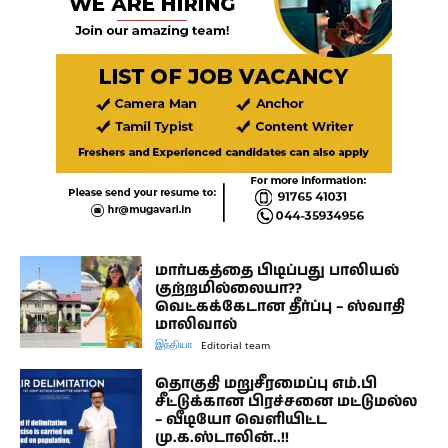
மார்பகத்தை பிடிப்பது பாலியல்
குற்றமில்லையா??
வெட்கக்கேடான தீர்ப்பு – ஸ்வாதி
மாலிவால்
இந்தியா
Editorial team
தொகுதி மறுசீரமைப்பு எம்.பி
சீட்டுக்கான பிரச்சனை மட்டுமல்ல
– வீடியோ வெளியிட்ட
மு.க.ஸ்டாலின்..!!