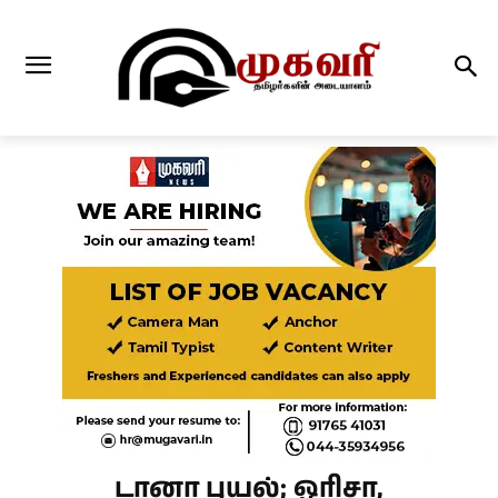
டானா புயல்; ஒரிசா,