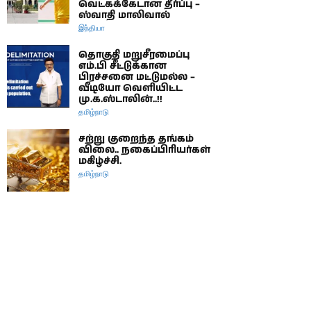
வெட்கக்கேடான தீர்ப்பு –
ஸ்வாதி மாலிவால்
இந்தியா
தொகுதி மறுசீரமைப்பு
எம்.பி சீட்டுக்கான
பிரச்சனை மட்டுமல்ல –
வீடியோ வெளியிட்ட
மு.க.ஸ்டாலின்..!!
தமிழ்நாடு
சற்று குறைந்த தங்கம்
விலை.. நகைப்பிரியர்கள்
மகிழ்ச்சி.
தமிழ்நாடு