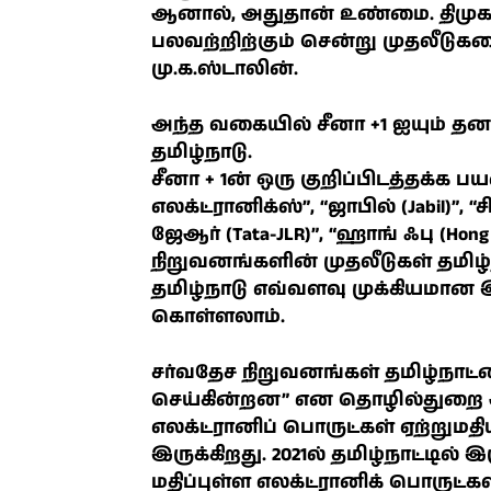
ஆனால், அதுதான் உண்மை. திமுக 
பலவற்றிற்கும் சென்று முதலீடுகளை
மு.க.ஸ்டாலின்.
அந்த வகையில் சீனா +1 ஐயும் தனக
தமிழ்நாடு.
சீனா + 1ன் ஒரு குறிப்பிடத்தக்க 
எலக்ட்ரானிக்ஸ்”, “ஜாபில் (Jabil)”, “
ஜேஆர் (Tata-JLR)”, “ஹாங் ஃபு (Hon
நிறுவனங்களின் முதலீடுகள் தமிழ்ந
தமிழ்நாடு எவ்வளவு முக்கியமான இ
கொள்ளலாம்.
சர்வதேச நிறுவனங்கள் தமிழ்நாட்ட
செய்கின்றன” என தொழில்துறை 
எலக்ட்ரானிப் பொருட்கள் ஏற்றும
இருக்கிறது. 2021ல் தமிழ்நாட்டில்
மதிப்புள்ள எலக்ட்ரானிக் பொருட்