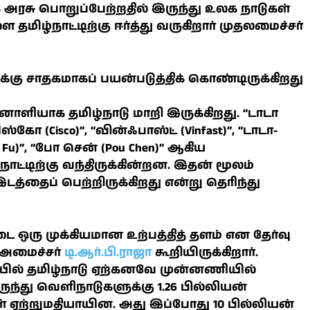
அரசு பொறுப்பேற்றதில் இருந்து உலக நாடுகள்
 தமிழ்நாட்டிற்கு ஈர்த்து வருகிறார் முதலமைச்சர்
்கு சாதகமாகப் பயன்படுத்திக் கொண்டிருக்கிறது
பயனாளியாக தமிழ்நாடு மாறி இருக்கிறது. “டாடா
சிஸ்கோ (Cisco)”, “வின்ஃபாஸ்ட் (Vinfast)”, “டாடா-
g Fu)”, “போ சென் (Pou Chen)” ஆகிய
ாட்டிற்கு வந்திருக்கின்றன. இதன் மூலம்
டத்தைப் பெற்றிருக்கிறது என்று தெரிந்து
ை ஒரு முக்கியமான உற்பத்தித் தளம் என தேர்வு
அமைச்சர்
டி.ஆர்.பி.ராஜா
கூறியிருக்கிறார்.
தியில் தமிழ்நாடு ஏற்கனவே முன்னணியில்
 இருந்து வெளிநாடுகளுக்கு 1.26 பில்லியன்
கள் ஏற்றுமதியாயின. அது இப்போது 10 பில்லியன்