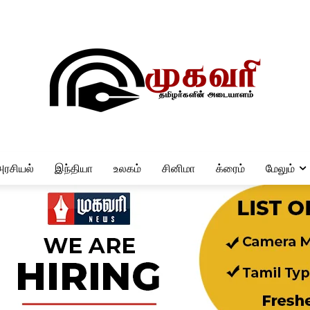
அரசியல்
இந்தியா
உலகம்
சினிமா
க்ரைம்
மேலும்