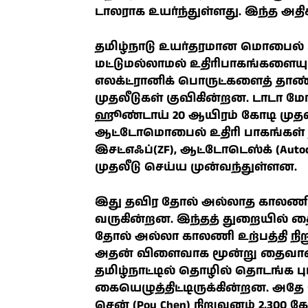
டாலராக உயர்ந்துள்ளது. இந்த அதி
தமிழ்நாடு உயர்தரமான மொபைல் உ
மட்டுமல்லாமல் உதிரிபாகங்களையும
எலக்ட்ரானிக் பொருட்களைத் தாண
முதலீடுகள் குவிகின்றன. டாடா மோ
ஹூண்டாய் 20 ஆயிரம் கோடி முதலீ
ஆட்டோமொபைல் உதிரி பாகங்கள் தயார
இசட்எஃப்(ZF), ஆட்டோடெஸ்க் (Auto
முதலீடு செய்ய முன்வந்துள்ளன.
இது தவிர தோல் அல்லாத காலணி த
வருகின்றன. இந்தத் துறையில் தை
தோல் அல்லா காலணி உற்பத்தி நி
அதன் விளைவாக மூன்று தைவான் ந
தமிழ்நாட்டில் தொழில் தொடங்க புர
கையெழுத்திட்டிருக்கின்றன. அதே 
சென் (Pou Chen) நிறுவனம் 2,300 க