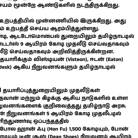
சயம் மூன்றே ஆண்டுகளில் நடந்திருக்கிறது.
ற்பத்தியில் முன்னணியில் இருக்கிறது. அது
் உற்பத்தி செய்ய ஆரம்பித்துள்ளது.
்டி, ஆட்டோமொபைல் துறையிலும் தமிழ்நாட்டில்
ட்டர்ஸ் 9 ஆயிரம் கோடி முதலீடு செய்வதாகவும்
டு செய்வதாகவும் அறிவித்திருக்கின்றன.
ிக்கும் விஸ்டியன் (Visteon), ஈடன் (Eaton)
desk) ஆகிய நிறுவனங்களும் தமிழ்நாட்டில்
யாரிப்புத்துறையிலும் முதலீடுகள்
வான் மற்றும் கிழக்கு ஆசிய நாடுகளில் உள்ள
றுவனங்களைக் குறிவைத்தது தமிழ்நாடு அரசு.
ிறுவனங்கள் 5 ஆயிரம் கோடி முதலீட்டில்
ிந்துணர்வு ஒப்பந்தத்தில்
போல ஹான் ஃபு (Hon Fu) 1,500 கோடியும், போன்
ோடியும் டீன் சூஸ் (Dean Shoes) நிறுவனம் ஆயிரம்